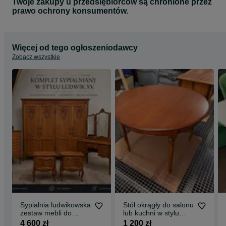
Twoje zakupy u przedsiębiorców są chronione przez
prawo ochrony konsumentów.
Więcej od tego ogłoszeniodawcy
Zobacz wszystkie
Sypialnia ludwikowska
Stół okrągły do salonu
zestaw mebli do
lub kuchni w stylu
sypialni szafa
Louis Philippe
4 600 zł
1 200 zł