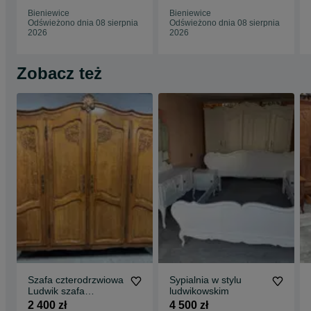
czterodrzwiowa
Bieniewice
Bieniewice
toaletka komoda
Odświeżono dnia 08 sierpnia
Odświeżono dnia 08 sierpnia
2026
2026
Zobacz też
Szafa czterodrzwiowa
Sypialnia w stylu
Ludwik szafa
ludwikowskim
drewniana szafa
2 400 zł
4 500 zł