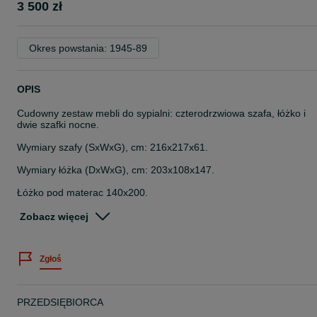
3 500 zł
Okres powstania: 1945-89
OPIS
Cudowny zestaw mebli do sypialni: czterodrzwiowa szafa, łóżko i
dwie szafki nocne.
Wymiary szafy (SxWxG), cm: 216x217x61.
Wymiary łóżka (DxWxG), cm: 203x108x147.
Łóżko pod materac 140x200.
Wymiary szafki nocnej (SxWxG), cm: 51x61x38.
Zobacz więcej
Meble robione z drewna dębowego.
Zgłoś
Szafa wyposażona w drążek (w środkowej i lewej części) oraz półki
(po prawej stronie).
Szafa zamykana na klucz.
PRZEDSIĘBIORCA