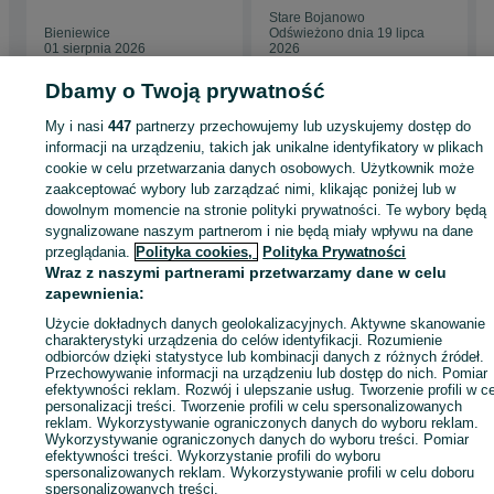
dębowa
Stare Bojanowo
Bieniewice
Odświeżono dnia 19 lipca
01 sierpnia 2026
2026
Dbamy o Twoją prywatność
My i nasi
447
partnerzy przechowujemy lub uzyskujemy dostęp do
Strona główna
Antyki i Kolekcje
Antyki
Stare meble
Zestawy
Zestawy -
informacji na urządzeniu, takich jak unikalne identyfikatory w plikach
Mazowieckie
Zestawy - Bieniewice
cookie w celu przetwarzania danych osobowych. Użytkownik może
zaakceptować wybory lub zarządzać nimi, klikając poniżej lub w
dowolnym momencie na stronie polityki prywatności. Te wybory będą
KATEGORIA
sygnalizowane naszym partnerom i nie będą miały wpływu na dane
przeglądania.
Polityka cookies,
Polityka Prywatności
Wraz z naszymi partnerami przetwarzamy dane w celu
ID:
1055729268
Wyświetlenia: 5
zapewnienia:
Użycie dokładnych danych geolokalizacyjnych. Aktywne skanowanie
Zadzwoń / SMS
Wyślij wiadomość
charakterystyki urządzenia do celów identyfikacji. Rozumienie
odbiorców dzięki statystyce lub kombinacji danych z różnych źródeł.
Przechowywanie informacji na urządzeniu lub dostęp do nich. Pomiar
efektywności reklam. Rozwój i ulepszanie usług. Tworzenie profili w c
personalizacji treści. Tworzenie profili w celu spersonalizowanych
reklam. Wykorzystywanie ograniczonych danych do wyboru reklam.
Wykorzystywanie ograniczonych danych do wyboru treści. Pomiar
efektywności treści. Wykorzystanie profili do wyboru
spersonalizowanych reklam. Wykorzystywanie profili w celu doboru
spersonalizowanych treści.