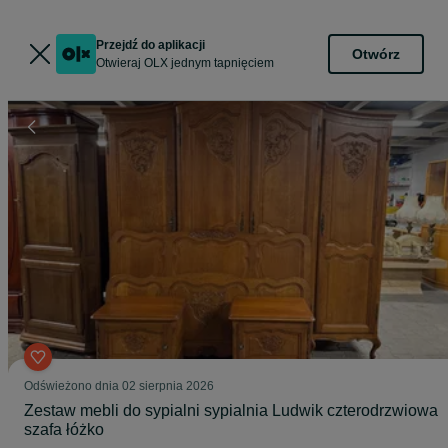
Przejdź do aplikacji
Otwórz
Otwieraj OLX jednym tapnięciem
Odświeżono dnia 02 sierpnia 2026
Zestaw mebli do sypialni sypialnia Ludwik czterodrzwiowa
szafa łóżko