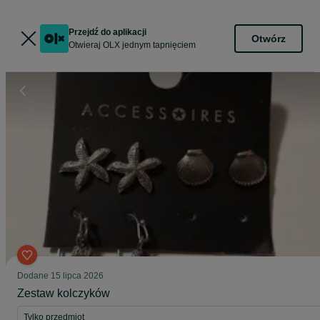
Przejdź do aplikacji
Otwórz
Otwieraj OLX jednym tapnięciem
Dodane
15 lipca 2026
Zestaw kolczyków
Tylko przedmiot