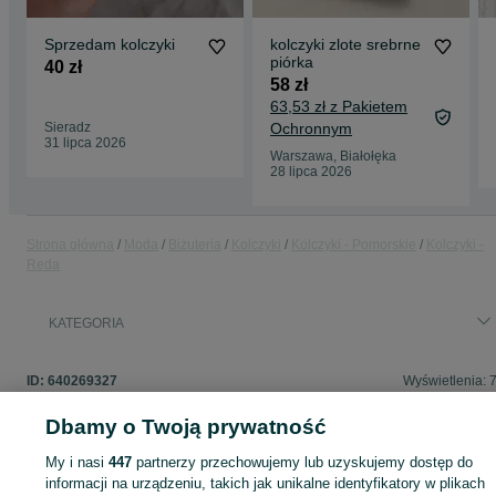
Sprzedam kolczyki
kolczyki zlote srebrne
piórka
40 zł
58 zł
63,53 zł z Pakietem
Sieradz
Ochronnym
31 lipca 2026
Warszawa, Białołęka
28 lipca 2026
Strona główna
Moda
Biżuteria
Kolczyki
Kolczyki - Pomorskie
Kolczyki -
Reda
KATEGORIA
ID:
640269327
Wyświetlenia: 
Dbamy o Twoją prywatność
My i nasi
447
partnerzy przechowujemy lub uzyskujemy dostęp do
Zaloguj się lub załóż konto na OLX, aby skontaktować się z t
informacji na urządzeniu, takich jak unikalne identyfikatory w plikach