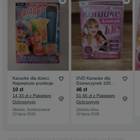
12. Głowa, ramiona, kolana, pięty
13. Świat czeka
14. Hu hu ha nasza zima zła
15. Jedzie pociąg z daleka
16. Jeżeli Ci wesoło
17. Kaczka pstra
18. Karuzela
19. Koła autobusu kręcą się
Karaoke dla dzieci.
DVD Karaoke dla
Największe przeboje.
Dziewczynek 100
20. Kółko graniaste
piosenek Frozen -
10 zł
46 zł
Kraina Lodu!
14,33 zł z Pakietem
51,65 zł z Pakietem
21. Kukułeczka ( po tym ciemnym boru )
Ochronnym
Ochronnym
22. Kukułeczka kuka
Gliwice, Szobiszowice
Zielona Góra
23 lipca 2026
10 lipca 2026
23. Miała baba koguta
24. Moja Ulijanko
25. My jesteśmy kotki dwa
Strona główna
Dla Dzieci
Zabawki
Zabawki edukacyjne
Zabawki