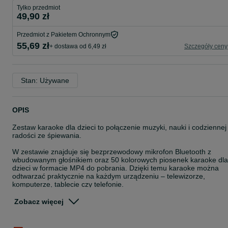
Tylko przedmiot
49,90 zł
Przedmiot z Pakietem Ochronnym
55,69 zł
+ dostawa od 6,49 zł
Szczegóły ceny
Stan: Używane
OPIS
Zestaw karaoke dla dzieci to połączenie muzyki, nauki i codziennej
radości ze śpiewania.
W zestawie znajduje się bezprzewodowy mikrofon Bluetooth z
wbudowanym głośnikiem oraz 50 kolorowych piosenek karaoke dla
dzieci w formacie MP4 do pobrania. Dzięki temu karaoke można
odtwarzać praktycznie na każdym urządzeniu – telewizorze,
komputerze, tablecie czy telefonie.
Mikrofon w kształcie kotka od razu przyciąga uwagę dzieci. Jest
Zobacz więcej
lekki, wygodny i bardzo prosty w obsłudze, dlatego świetnie
sprawdzi się już od 3 roku życia. Można połączyć go z telefonem l
tabletem przez Bluetooth i od razu rozpocząć wspólne śpiewanie.