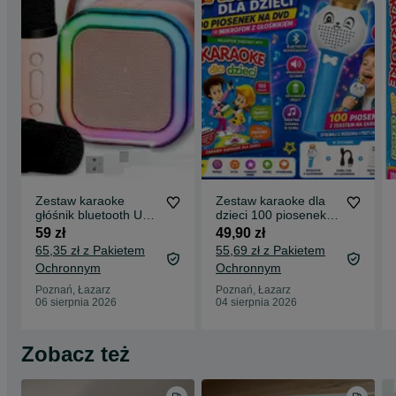
Pasmo przenoszenia: 100 Hz – 20 kHz
Wiek dziecka: od 3 lat
Waga z opakowaniem: około 0,5 kg
Poniżej zamieszczamy listę utworów, które otrzymają Państwo do
pobrania.
1. Była sobie żabka mała
2. Były sobie kurki trzy
3. Chodzi lisek koło drogi
4. Choinka w lesie
Zestaw karaoke
Zestaw karaoke dla
głóśnik bluetooth USB
dzieci 100 piosenek
5. Dostał Jacek elementarz
MIKROFON+
DVD + mikrofon
59 zł
49,90 zł
Aplikacja do
Bluetooth Niebieski
6. Dwa malutkie misie
65,35 zł z Pakietem
55,69 zł z Pakietem
śpiewania
Kotek
Ochronnym
Ochronnym
7. Dwóm tańczyć się zachciało
Poznań, Łazarz
Poznań, Łazarz
06 sierpnia 2026
04 sierpnia 2026
8. Nasza Psinka
9. Ene due rabe
Zobacz też
10. Gdy się cieszysz, to wesoło w dłonie klaszcz
11. Glory glory alleluja