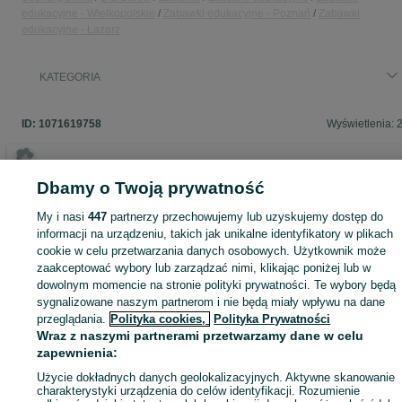
edukacyjne - Wielkopolskie
Zabawki edukacyjne - Poznań
Zabawki
26. My jesteśmy krasnoludki
edukacyjne - Łazarz
27. Na pożegnanie wszyscy razem
KATEGORIA
28. O mande mande flore
29. Ojciec Wirgiliusz
ID:
1071619758
Wyświetlenia: 
30. Pingwin
31. Śmiech Jest Lekiem
Dbamy o Twoją prywatność
32. Poszło dziewczę po ziele
Zaloguj się lub załóż konto na OLX, aby skontaktować się z t
My i nasi
447
partnerzy przechowujemy lub uzyskujemy dostęp do
sprzedającym
33. Praczki
informacji na urządzeniu, takich jak unikalne identyfikatory w plikach
cookie w celu przetwarzania danych osobowych. Użytkownik może
34. Pstra kokoszka
zaakceptować wybory lub zarządzać nimi, klikając poniżej lub w
Zaloguj się / Załóż konto
35. Raz dobosz zuch
dowolnym momencie na stronie polityki prywatności. Te wybory będą
sygnalizowane naszym partnerom i nie będą miały wpływu na dane
36. Rolnik sam w dolinie
przeglądania.
Polityka cookies,
Polityka Prywatności
Kup
Wraz z naszymi partnerami przetwarzamy dane w celu
37. Siała baba mak
zapewnienia:
38. Siedzi zając pod miedzą
Użycie dokładnych danych geolokalizacyjnych. Aktywne skanowanie
charakterystyki urządzenia do celów identyfikacji. Rozumienie
39. Stary Donald farmę miał