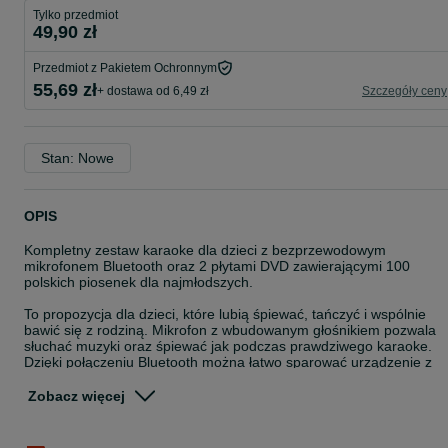
Tylko przedmiot
49,90 zł
Przedmiot z Pakietem Ochronnym
55,69 zł
+ dostawa od 6,49 zł
Szczegóły ceny
Stan: Nowe
OPIS
Kompletny zestaw karaoke dla dzieci z bezprzewodowym
mikrofonem Bluetooth oraz 2 płytami DVD zawierającymi 100
polskich piosenek dla najmłodszych.
To propozycja dla dzieci, które lubią śpiewać, tańczyć i wspólnie
bawić się z rodziną. Mikrofon z wbudowanym głośnikiem pozwala
słuchać muzyki oraz śpiewać jak podczas prawdziwego karaoke.
Dzięki połączeniu Bluetooth można łatwo sparować urządzenie z
telefonem lub tabletem.
Zobacz więcej
Mikrofon posiada atrakcyjny wygląd kotka i lekką konstrukcję
dopasowaną do dziecięcych dłoni. Produkt jest prosty w obsłudze i
przeznaczony dla dzieci od 3 roku życia.