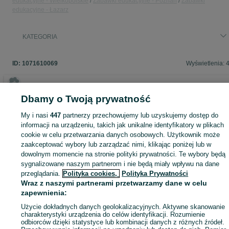
edukacyjne - Wielkopolskie
Zabawki edukacyjne - Poznań
Zabawki
- Zegar
edukacyjne - Łazarz
- Żabki
- A ram sam sam
- Aaa, kotki dwa
KATEGORIA
- Aloha he
- Była babuleńka
- Były sobie kurki trzy
- Czarny baranie
ID:
1071610069
Wyświetlenia: 
- Czerwone jabłuszko
- Dwa malutkie misie
- Ene due rabe
- Gdy się cieszysz, to wesoło w dłonie klaszcz
Dbamy o Twoją prywatność
- A wszystko te czarne oczy (Gdybym miał gitarę)
Zaloguj się lub załóż konto na OLX, aby skontaktować się z t
- Hu! Hu! Ha! Nasza zima zła!
My i nasi
447
partnerzy przechowujemy lub uzyskujemy dostęp do
sprzedającym
- Idzie zuch
informacji na urządzeniu, takich jak unikalne identyfikatory w plikach
- Jabłoneczka
cookie w celu przetwarzania danych osobowych. Użytkownik może
- Jadą, jadą dzieci drogą
- Jawor, Jawor, jaworowi ludzie
zaakceptować wybory lub zarządzać nimi, klikając poniżej lub w
- Jedzie pociąg
Zaloguj się / Załóż konto
dowolnym momencie na stronie polityki prywatności. Te wybory będą
- Karuzela
sygnalizowane naszym partnerom i nie będą miały wpływu na dane
- Koci koci łapci
przeglądania.
Polityka cookies,
Polityka Prywatności
- Koła autobusu kręcą się
Kup
Wraz z naszymi partnerami przetwarzamy dane w celu
- Krakowiaczek jeden
zapewnienia:
- Kukułeczka mała
- Mało nas do pieczenia chleba
Użycie dokładnych danych geolokalizacyjnych. Aktywne skanowanie
- Moja Ulijanko
charakterystyki urządzenia do celów identyfikacji. Rozumienie
- My jesteśmy kotki dwa
odbiorców dzięki statystyce lub kombinacji danych z różnych źródeł.
- My jesteśmy krasnoludki