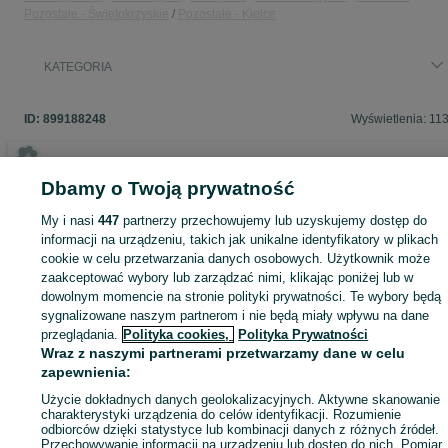
1 akumulator GBA 18V 5.0Ah
Pozostałe - Świętokrzyskie
Pozostałe - Kielce
1 600 A00 2U5
1 walizka XL-BOXX
1 605 438 1GL
KATEGORIA
Akumulatorowa szlifierka kątowa GWS 18V-10 Professional
0 601 9J4 002
Akumulatorowa wiertarko-wkrętarka udarowa GSB 18V-50
ID:
899188248
Wyświetlenia: 11
Professional
0 601 9H5 102
Szybka ładowarka GAL 18V-40 Professional
1 600 A01 9RJ
Dbamy o Twoją prywatność
**
Zaloguj się lub załóż konto na OLX, aby skontaktować się z t
My i nasi
447
partnerzy przechowujemy lub uzyskujemy dostęp do
sprzedającym
Przedmiot posiada gwarancje producenta.
informacji na urządzeniu, takich jak unikalne identyfikatory w plikach
Wystawiamy fakturę VAT lub paragon w dniu zakupu.
cookie w celu przetwarzania danych osobowych. Użytkownik może
Kupujesz bezpiecznie u dealera z polskiej dystrybucyjnej.
zaakceptować wybory lub zarządzać nimi, klikając poniżej lub w
Zaloguj się / Załóż konto
dowolnym momencie na stronie polityki prywatności. Te wybory będą
Sprzedaż wyłącznie wysyłkowa, brak możliwości odbioru
osobistego.
sygnalizowane naszym partnerom i nie będą miały wpływu na dane
Możliwość wysyłki za pobraniem. Koszt paczki InPost to 20zł
przeglądania.
Polityka cookies,
Polityka Prywatności
Kup
Jeśli chcesz złożyć zamówienie prosimy o przesłanie danych do
Wraz z naszymi partnerami przetwarzamy dane w celu
wysyłki przez formularz OLX lub SMS.
zapewnienia:
Użycie dokładnych danych geolokalizacyjnych. Aktywne skanowanie
charakterystyki urządzenia do celów identyfikacji. Rozumienie
odbiorców dzięki statystyce lub kombinacji danych z różnych źródeł.
Przechowywanie informacji na urządzeniu lub dostęp do nich. Pomiar