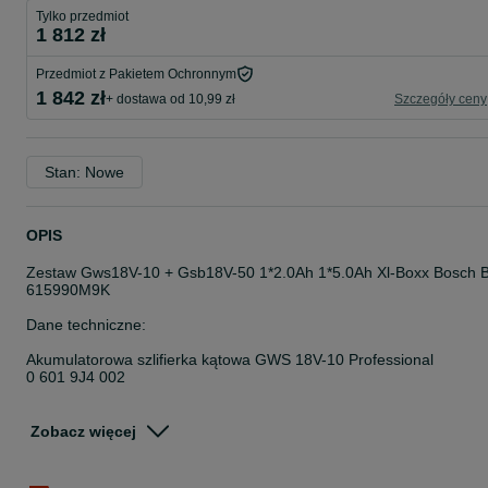
Tylko przedmiot
1 812 zł
Przedmiot z Pakietem Ochronnym
1 842 zł
+ dostawa od 10,99 zł
Szczegóły ceny
Stan: Nowe
OPIS
Zestaw Gws18V-10 + Gsb18V-50 1*2.0Ah 1*5.0Ah Xl-Boxx Bosch 
615990M9K
Dane techniczne:
Akumulatorowa szlifierka kątowa GWS 18V-10 Professional
0 601 9J4 002
Prędkość obrotowa bez obciążenia: 9.000 min-1
Ciężar bez akumulatora: 2.1 kg
Zobacz więcej
Wymiary narzędzia (szerokość): 358 mm
Wymiary narzędzia (długość): 150 mm
Wymiary narzędzia (wysokość): 110 mm