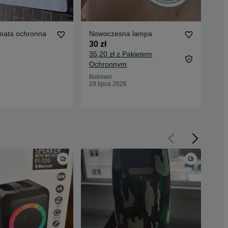
mata ochronna
Nowoczesna lampa
Fotel
tyl
30 zł
100
35,20 zł z Pakietem
107
Ochronnym
Oc
Bobowo
29 lipca 2026
Smo
18 