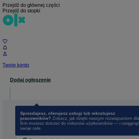
Przejdź do głównej części
Przejdź do stopki
Czat
Twoje konto
Dodaj ogłoszenie
Dla biznesu
opens in a new tab
Sprzedajesz, oferujesz usługi lub rekrutujesz
pracowników?
Zobacz, jak dzięki naszym rozwiązaniom dl
firm możesz dotrzeć do milionów użytkowników — i osiągną
swoje cele.