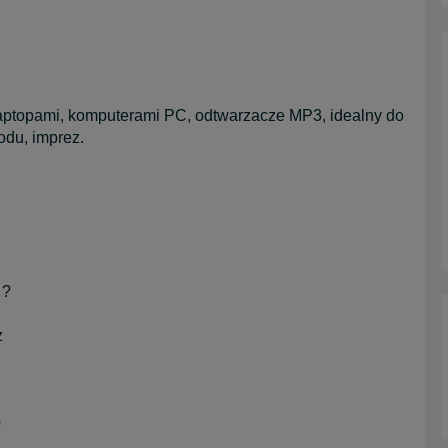
 laptopami, komputerami PC, odtwarzacze MP3, idealny do
odu, imprez.
 ?
z
0