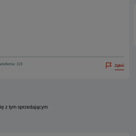
ietlenia: 118
Zgłoś
się z tym sprzedającym