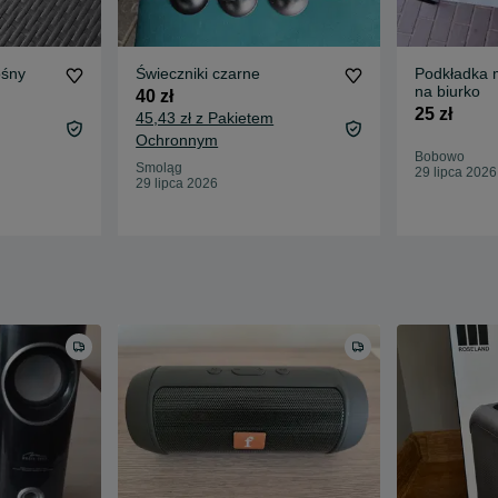
ośny
Świeczniki czarne
Podkładka 
na biurko
40 zł
25 zł
45,43 zł z Pakietem
Ochronnym
Bobowo
Smoląg
29 lipca 2026
29 lipca 2026