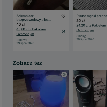
Sciemniacz
Pisuar męski przen
bezprzewodowy,pilot
20 zł
zdalnego sterowania
40 zł
24,20 zł z Pakietem
45,60 zł z Pakietem
Ochronnym
Ochronnym
Smoląg
29 lipca 2026
Bobowo
29 lipca 2026
Zobacz też