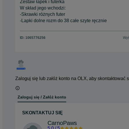
Zestaw łapek i futerka
W skład jego wchodzi:
-Skrawki różnych futer
-Lapki dolne rozm do 38 całe szyte ręcznie
ID:
1065776256
Wyś
Zaloguj się lub załóż konto na OLX, aby skontaktować 
Zaloguj się / Załóż konto
SKONTAKTUJ SIĘ
CarnoPaws
5.0
/
5