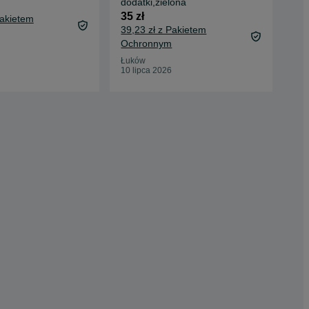
dodatki,zielona
25 
35 zł
Pakietem
29,
39,23 zł z Pakietem
Oc
Ochronnym
Ost
14 
Łuków
10 lipca 2026