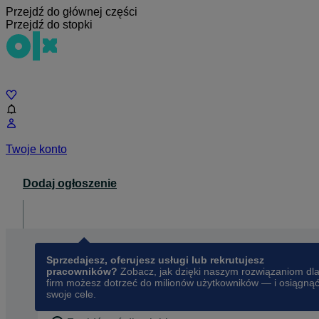
Przejdź do głównej części
Przejdź do stopki
Czat
Twoje konto
Dodaj ogłoszenie
Dla biznesu
opens in a new tab
Sprzedajesz, oferujesz usługi lub rekrutujesz
pracowników?
Zobacz, jak dzięki naszym rozwiązaniom dl
firm możesz dotrzeć do milionów użytkowników — i osiągną
swoje cele.