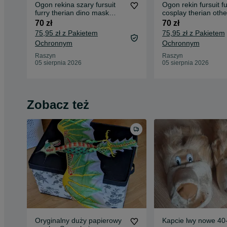
Ogon rekina szary fursuit
Ogon rekin fursuit fu
furry therian dino mask
cosplay therian oth
cosplay
Wykonany ze sztuc
70 zł
70 zł
futra Futro zostało 
75,95 zł z Pakietem
75,95 zł z Pakietem
żeby zaznaczyć płe
Ochronnym
Ochronnym
szyty ręcznie
Raszyn
Raszyn
05 sierpnia 2026
05 sierpnia 2026
Zobacz też
Oryginalny duży papierowy
Kapcie lwy nowe 40