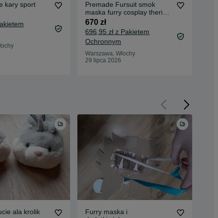
 kary sport
Premade Fursuit smok
Tak
maska furry cosplay therian
nat
Dino mask
670 zł
50 
Pakietem
696,95 zł z Pakietem
Ochronnym
War
łochy
25 
Warszawa, Włochy
29 lipca 2026
cie ala krolik
Furry maska i
Kap