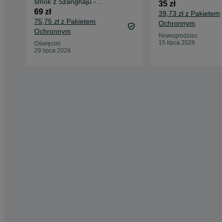
smok z Szanghaju -
35 zł
dekoracja/figurka 80x80
69 zł
39,73 zł z Pakietem
75,75 zł z Pakietem
Ochronnym
Ochronnym
Nowogrodziec
15 lipca 2026
Oświęcim
29 lipca 2026