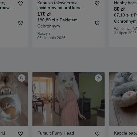
rry
Kopułka taksydermia
Hobby horse
erpaw
taxidermy natural kuna
80 zł
znego
papuga
170 zł
87,19 zł z 
zgolone
180,80 zł z Pakietem
Ochronnym
twy Cały
Ochronnym
Warszawa, W
31 lipca 2026
Raszyn
05 sierpnia 2026
-41
Fursuit Furry Head
Kapcie papu