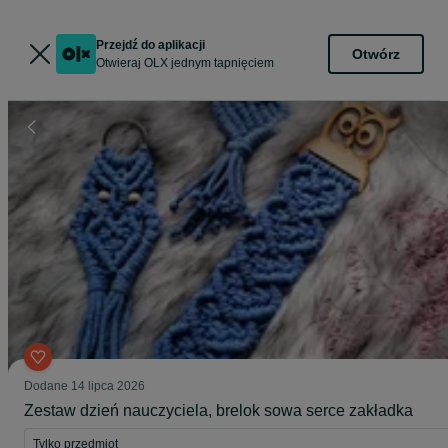
Przejdź do aplikacji
Otwórz
Otwieraj OLX jednym tapnięciem
Dodane
14 lipca 2026
Zestaw dzień nauczyciela, brelok sowa serce zakładka
Tylko przedmiot