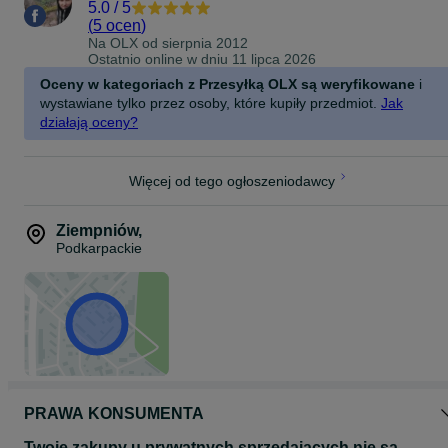
5.0
/
5
(
5 ocen
)
Na OLX od
sierpnia 2012
Ostatnio online w dniu 11 lipca 2026
Oceny w kategoriach z Przesyłką OLX są weryfikowane
i
wystawiane tylko przez osoby, które kupiły przedmiot.
Jak
działają oceny?
Więcej od tego ogłoszeniodawcy
Ziempniów
,
Podkarpackie
PRAWA KONSUMENTA
Twoje zakupy u prywatnych sprzedających nie są