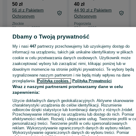
prezent
makrama zakładka
50 zł
40 zł
breloczek
56 zł z Pakietem
44,90 zł z Pakietem
Ochronnym
Ochronnym
Złockie
Pogorzela
01 sierpnia 2026
27 lipca 2026
Dbamy o Twoją prywatność
My i nasi
447
partnerzy przechowujemy lub uzyskujemy dostęp do
Strona główna
Antyki i Kolekcje
Rękodzieło
Produkty rękodzielnicze
informacji na urządzeniu, takich jak unikalne identyfikatory w plikach
Produkty rękodzielnicze - Podkarpackie
Produkty rękodzielnicze - Ziempniów
cookie w celu przetwarzania danych osobowych. Użytkownik może
zaakceptować wybory lub zarządzać nimi, klikając poniżej lub w
dowolnym momencie na stronie polityki prywatności. Te wybory będą
KATEGORIA
sygnalizowane naszym partnerom i nie będą miały wpływu na dane
przeglądania.
Polityka cookies,
Polityka Prywatności
ID:
949918281
Wyświetlenia: 
Wraz z naszymi partnerami przetwarzamy dane w celu
zapewnienia:
Użycie dokładnych danych geolokalizacyjnych. Aktywne skanowanie
Kup
charakterystyki urządzenia do celów identyfikacji. Rozumienie
odbiorców dzięki statystyce lub kombinacji danych z różnych źródeł.
Przechowywanie informacji na urządzeniu lub dostęp do nich. Pomiar
efektywności reklam. Rozwój i ulepszanie usług. Tworzenie profili w c
personalizacji treści. Tworzenie profili w celu spersonalizowanych
reklam. Wykorzystywanie ograniczonych danych do wyboru reklam.
Wykorzystywanie ograniczonych danych do wyboru treści. Pomiar