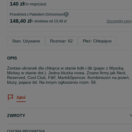
140 zł
do negocjacji
Przedmiot z Pakietem Ochronnym
148,40 zł
+ dostawa od 10,49 zł
Szczegóły ceny
Stan: Używane
Rozmiar: 62
Płeć: Chłopięce
OPIS
Zestaw ubranek dla chłopca w stanie bdb i db (pajac z Myszką
Mickey w stanie dst.). Jedna bluzka nowa. Znane firmy jak Next,
Reserved, Cool Club, F&F, Mark&Spencer. Kombinezon na jesień,
bluzy, pajace itd. Na innym ogłoszeniu rozm. 56.
Zgłoś
ZWROTY
OSOBA PRYWATNA