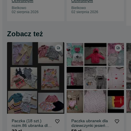
Ochronnym
Ochronnym
Bielkowo
Bielkowo
02 sierpnia 2026
02 sierpnia 2026
Zobacz też
Paczka (18 szt.)
Paczka ubranek dla
rozm.86 ubranka dla
dziewczynki jesień
dziewczynki
zima paka zestaw