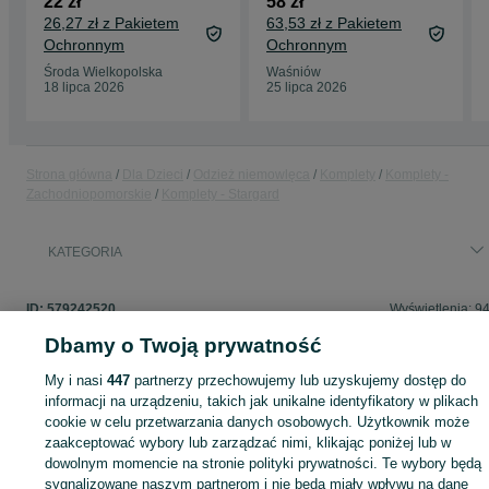
22 zł
58 zł
26,27 zł z Pakietem
63,53 zł z Pakietem
Ochronnym
Ochronnym
Środa Wielkopolska
Waśniów
18 lipca 2026
25 lipca 2026
Strona główna
Dla Dzieci
Odzież niemowlęca
Komplety
Komplety -
Zachodniopomorskie
Komplety - Stargard
KATEGORIA
ID:
579242520
Wyświetlenia: 9
Dbamy o Twoją prywatność
My i nasi
447
partnerzy przechowujemy lub uzyskujemy dostęp do
informacji na urządzeniu, takich jak unikalne identyfikatory w plikach
Zaloguj się lub załóż konto na OLX, aby skontaktować się z t
cookie w celu przetwarzania danych osobowych. Użytkownik może
sprzedającym
zaakceptować wybory lub zarządzać nimi, klikając poniżej lub w
dowolnym momencie na stronie polityki prywatności. Te wybory będą
sygnalizowane naszym partnerom i nie będą miały wpływu na dane