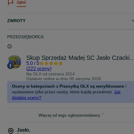
Zgłoś
procedura marży)
Możliwa wysyłka kurierem (27 zł)
Zapraszamy na inne nasze ogłoszenia!
ZWROTY
Zapraszamy do obejrzenia:
KOMIS
ul. Czackiego 10
38-200 Jasło
PRZEDSIĘBIORCA
Czynne: PN-PT: 9-17, SB: 9-13
Tel. 13*44*81*000
Skup Sprzedaż Madej SC Jasło
5.0
/
5
(
222 oceny
)
Na OLX od
czerwca 2014
Ostatnio online w dniu 05 sierpnia 2026
Oceny w kategoriach z Przesyłką OLX są weryfikowane
i
wystawiane tylko przez osoby, które kupiły przedmiot.
Jak
działają oceny?
Więcej od tego ogłoszeniodawcy
Jasło
,