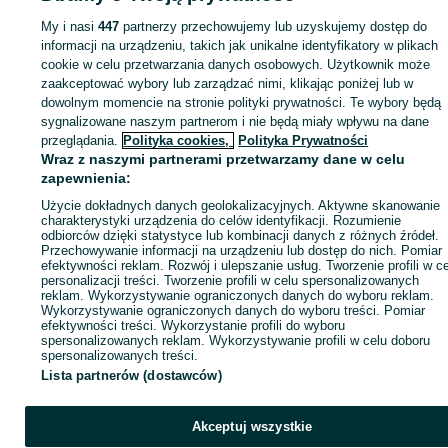
Podkarpackie
PlayStation - Jasło
My i nasi
447
partnerzy przechowujemy lub uzyskujemy dostęp do
informacji na urządzeniu, takich jak unikalne identyfikatory w plikach
cookie w celu przetwarzania danych osobowych. Użytkownik może
KATEGORIA
zaakceptować wybory lub zarządzać nimi, klikając poniżej lub w
dowolnym momencie na stronie polityki prywatności. Te wybory będą
ID:
1065735700
Wyświetlenia: 
sygnalizowane naszym partnerom i nie będą miały wpływu na dane
przeglądania.
Polityka cookies,
Polityka Prywatności
Wraz z naszymi partnerami przetwarzamy dane w celu
Kup
zapewnienia:
Użycie dokładnych danych geolokalizacyjnych. Aktywne skanowanie
charakterystyki urządzenia do celów identyfikacji. Rozumienie
odbiorców dzięki statystyce lub kombinacji danych z różnych źródeł.
Przechowywanie informacji na urządzeniu lub dostęp do nich. Pomiar
efektywności reklam. Rozwój i ulepszanie usług. Tworzenie profili w c
personalizacji treści. Tworzenie profili w celu spersonalizowanych
reklam. Wykorzystywanie ograniczonych danych do wyboru reklam.
Wykorzystywanie ograniczonych danych do wyboru treści. Pomiar
efektywności treści. Wykorzystanie profili do wyboru
spersonalizowanych reklam. Wykorzystywanie profili w celu doboru
spersonalizowanych treści.
Lista partnerów (dostawców)
Akceptuj wszystkie