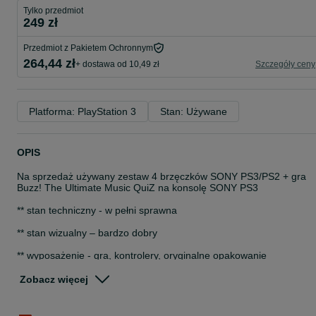
Tylko przedmiot
249 zł
Przedmiot z Pakietem Ochronnym
264,44 zł
+ dostawa od 10,49 zł
Szczegóły ceny
Platforma: PlayStation 3
Stan: Używane
OPIS
Na sprzedaż używany zestaw 4 brzęczków SONY PS3/PS2 + gra
Buzz! The Ultimate Music QuiZ na konsolę SONY PS3
** stan techniczny - w pełni sprawna
** stan wizualny – bardzo dobry
** wyposażenie - gra, kontrolery, oryginalne opakowanie
Przed zakupem prosimy o kontakt w celu potwierdzenia dostępnoś
Zobacz więcej
przedmiotu ogłoszenia
Do zakupu dołączamy paragon lub na życzenie fakturę (faktura