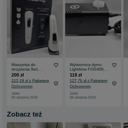
Maszynka do
Wytwornica dymu
strzyżenia 9w1
Light4me FOG400,
ROWENTA TN8961,
Komis Jasło
200 zł
119 zł
nowa, Komis Jasło
Czackiego
213,19 zł z Pakietem
127,75 zł z Pakietem
Czackiego
Ochronnym
Ochronnym
Jasło
Jasło
06 sierpnia 2026
06 sierpnia 2026
Zobacz też