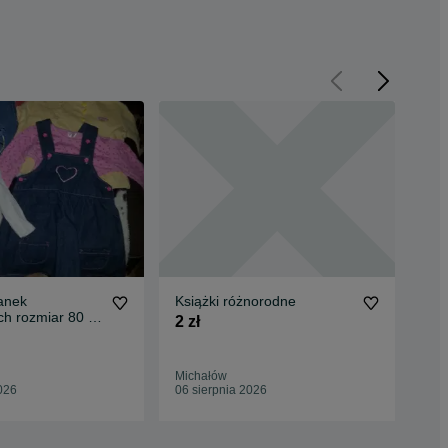
anek
Książki różnorodne
Chu
ch rozmiar 80 +
2 zł
70 
eczka wiosenna
Michałów
Łód
026
06 sierpnia 2026
06 