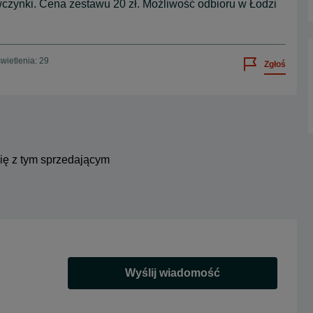
wczynki. Cena zestawu 20 zł. Możliwość odbioru w Łodzi
wietlenia: 29
Zgłoś
się z tym sprzedającym
Wyślij wiadomość