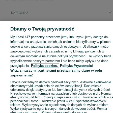
KATEGORIA
ID:
801597353
Wyświetlenia: 37
Dbamy o Twoją prywatność
My i nasi
447
partnerzy przechowujemy lub uzyskujemy dostęp do
informacji na urządzeniu, takich jak unikalne identyfikatory w plikach
cookie w celu przetwarzania danych osobowych. Użytkownik może
Zaloguj się lub załóż konto na OLX, aby skontaktować się z t
zaakceptować wybory lub zarządzać nimi, klikając poniżej lub w
sprzedającym
dowolnym momencie na stronie polityki prywatności. Te wybory będą
sygnalizowane naszym partnerom i nie będą miały wpływu na dane
przeglądania.
Polityka cookies,
Polityka Prywatności
Zaloguj się / Załóż konto
Wraz z naszymi partnerami przetwarzamy dane w celu
zapewnienia:
Użycie dokładnych danych geolokalizacyjnych. Aktywne skanowanie
Zadzwoń / SMS
Wyślij wiadomość
charakterystyki urządzenia do celów identyfikacji. Rozumienie
odbiorców dzięki statystyce lub kombinacji danych z różnych źródeł.
Przechowywanie informacji na urządzeniu lub dostęp do nich. Pomiar
efektywności reklam. Rozwój i ulepszanie usług. Tworzenie profili w c
personalizacji treści. Tworzenie profili w celu spersonalizowanych
reklam. Wykorzystywanie ograniczonych danych do wyboru reklam.
Wykorzystywanie ograniczonych danych do wyboru treści. Pomiar
efektywności treści. Wykorzystanie profili do wyboru