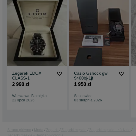
Zegarek EDOX
Casio Gshock gw
CLASS-1
9400bj-1jf
2 990 zł
1 950 zł
Warszawa, Białołęka
Sosnowiec
22 lipca 2026
03 sierpnia 2026
Strona główna
Moda
Zegarki
Zegarki męskie
Zegarki męskie - Łódzkie
Zegarki męskie - Bednary-Kolonia