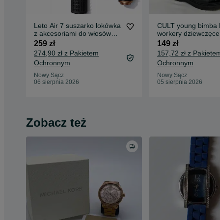
Leto Air 7 suszarko lokówka
CULT young bimba b
z akcesoriami do włosów
workery dziewczęce
walentynki
dziecięce jesienne 
259 zł
149 zł
kostke
274,90 zł z Pakietem
157,72 zł z Pakiete
Ochronnym
Ochronnym
Nowy Sącz
Nowy Sącz
06 sierpnia 2026
05 sierpnia 2026
Zobacz też