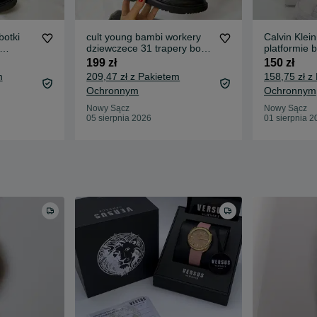
otki
cult young bambi workery
Calvin Klei
dziewczece 31 trapery botki
platformie 
za
skorzane kultowe
buty vultc
199 zł
150 zł
m
209,47 zł z Pakietem
158,75 zł z
Ochronnym
Ochronnym
Nowy Sącz
Nowy Sącz
05 sierpnia 2026
01 sierpnia 2