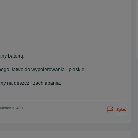
ny baterią.
ego, łatwe do wypolerowania - płaskie.
y na deszcz i zachlapania.
ietlenia: 408
Zgłoś