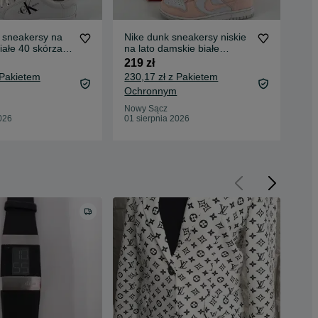
n sneakersy na
Nike dunk sneakersy niskie
Und
białe 40 skórzane
na lato damskie białe
bie
pomarańczowe 40,5
40 
219 zł
249
 Pakietem
230,17 zł z Pakietem
261
Ochronnym
Oc
Nowy Sącz
Now
026
01 sierpnia 2026
01 