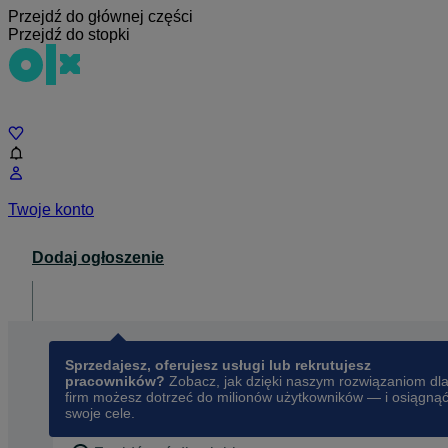
Przejdź do głównej części
Przejdź do stopki
Czat
Twoje konto
Dodaj ogłoszenie
Dla biznesu
opens in a new tab
Sprzedajesz, oferujesz usługi lub rekrutujesz
pracowników?
Zobacz, jak dzięki naszym rozwiązaniom dl
firm możesz dotrzeć do milionów użytkowników — i osiągną
swoje cele.