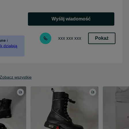
Wyślij wiadomość
Pokaż
xxx xxx xxx
ane
i
k działają
Zobacz wszystkie