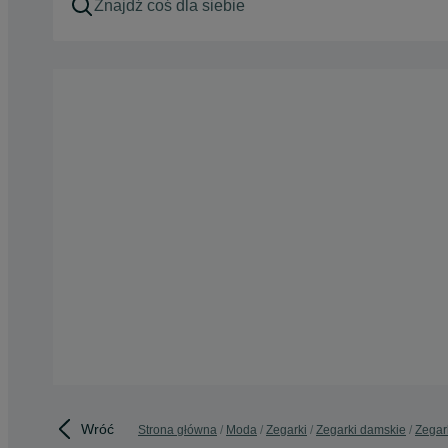
Wróć
Strona główna
Moda
Zegarki
Zegarki damskie
Zegar