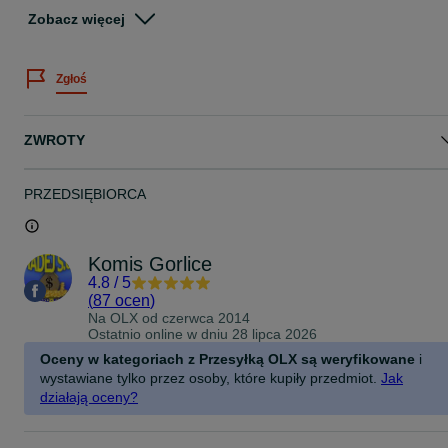
dostępności towaru.
Zobacz więcej
Zapraszamy!
Do każdego zakupionego przedmiotu, dołączamy paragon
Zgłoś
Na wyraźne życzenie kupującego, istnieje możliwość wystawienia
Faktury " Faktura -procedura marży - towary używane"
Istnieje możliwość wysyłki- przesyłka kurierska pobraniowa w cenie
ZWROTY
29zł
Zapraszamy również do obejrzenia przedmiotu, oraz odbioru
osobistego pod adresem:
PRZEDSIĘBIORCA
MADEJ SC KOMIS-SKLEP
ul.Mickiewicza 5
38-300 Gorlice
TEL: 18 355-21-22
Komis Gorlice
4.8
/
5
Godziny otwarcia:
(
87 ocen
)
PON-PT 8:30-16:30
Na OLX od
czerwca 2014
SOBOTA 9-13
Ostatnio online w dniu 28 lipca 2026
NIEDZIELA: NIECZYNNE
ZAPRASZAMY!
Oceny w kategoriach z Przesyłką OLX są weryfikowane
i
wystawiane tylko przez osoby, które kupiły przedmiot.
Jak
działają oceny?