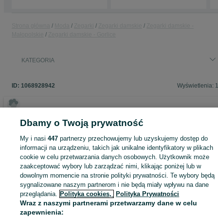
Strona główna
Moda
Zegarki
Zegarki damskie
Zegarki damskie -
Małopolskie
Zegarki damskie - Gorlice
KATEGORIA
ID:
1068928942
Wyświetlenia: 
Dbamy o Twoją prywatność
Zaloguj się lub załóż konto na OLX, aby skontaktować się z t
sprzedającym
My i nasi
447
partnerzy przechowujemy lub uzyskujemy dostęp do
informacji na urządzeniu, takich jak unikalne identyfikatory w plikach
cookie w celu przetwarzania danych osobowych. Użytkownik może
zaakceptować wybory lub zarządzać nimi, klikając poniżej lub w
Zaloguj się / Załóż konto
dowolnym momencie na stronie polityki prywatności. Te wybory będą
sygnalizowane naszym partnerom i nie będą miały wpływu na dane
przeglądania.
Polityka cookies,
Polityka Prywatności
Kup
Wraz z naszymi partnerami przetwarzamy dane w celu
zapewnienia: