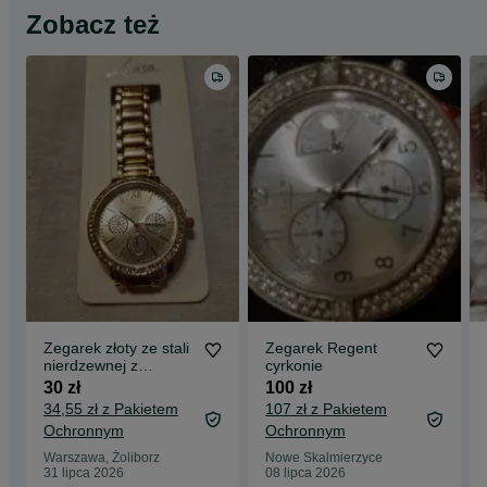
Zobacz też
Zegarek złoty ze stali
Zegarek Regent
nierdzewnej z
cyrkonie
cyrkoniami
30 zł
100 zł
34,55 zł z Pakietem
107 zł z Pakietem
Ochronnym
Ochronnym
Warszawa, Żoliborz
Nowe Skalmierzyce
31 lipca 2026
08 lipca 2026