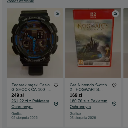
Zobacz wszystkie
Zegarek męski Casio
Gra Nintendo Switch
G-SHOCK CA-100 -
2 - HOGWARTS
Komis Madej Gorlice -
LEGACY, Madej
249 zł
169 zł
Gorlice Mickiewicza
261,22 zł z Pakietem
180,76 zł z Pakietem
Ochronnym
Ochronnym
Gorlice
Gorlice
05 sierpnia 2026
03 sierpnia 2026