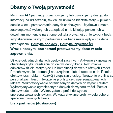
Dbamy o Twoją prywatność
Strona główna
Moda
Zegarki
Zegarki damskie
Zegarki damskie -
Małopolskie
Zegarki damskie - Nowy Sącz
My i nasi
447
partnerzy przechowujemy lub uzyskujemy dostęp do
informacji na urządzeniu, takich jak unikalne identyfikatory w plikach
KATEGORIA
cookie w celu przetwarzania danych osobowych. Użytkownik może
zaakceptować wybory lub zarządzać nimi, klikając poniżej lub w
dowolnym momencie na stronie polityki prywatności. Te wybory będą
ID:
945282395
Wyświetlenia: 
sygnalizowane naszym partnerom i nie będą miały wpływu na dane
przeglądania.
Polityka cookies,
Polityka Prywatności
Wraz z naszymi partnerami przetwarzamy dane w celu
Kup
zapewnienia:
Użycie dokładnych danych geolokalizacyjnych. Aktywne skanowanie
charakterystyki urządzenia do celów identyfikacji. Rozumienie
odbiorców dzięki statystyce lub kombinacji danych z różnych źródeł.
Przechowywanie informacji na urządzeniu lub dostęp do nich. Pomiar
efektywności reklam. Rozwój i ulepszanie usług. Tworzenie profili w c
personalizacji treści. Tworzenie profili w celu spersonalizowanych
reklam. Wykorzystywanie ograniczonych danych do wyboru reklam.
Wykorzystywanie ograniczonych danych do wyboru treści. Pomiar
efektywności treści. Wykorzystanie profili do wyboru
spersonalizowanych reklam. Wykorzystywanie profili w celu doboru
spersonalizowanych treści.
Lista partnerów (dostawców)