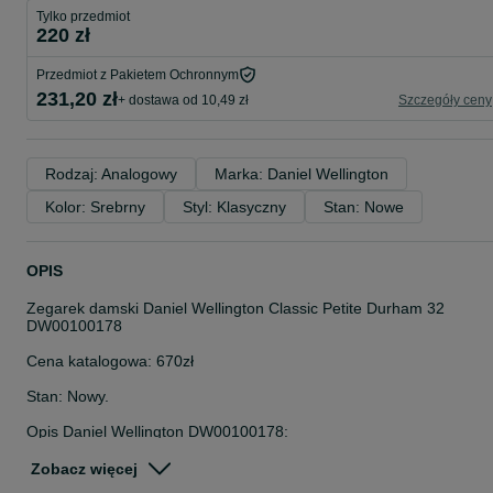
Tylko przedmiot
220 zł
Przedmiot z Pakietem Ochronnym
231,20 zł
+ dostawa od 10,49 zł
Szczegóły ceny
Rodzaj: Analogowy
Marka: Daniel Wellington
Kolor: Srebrny
Styl: Klasyczny
Stan: Nowe
OPIS
Zegarek damski Daniel Wellington Classic Petite Durham 32
DW00100178
Cena katalogowa: 670zł
Stan: Nowy.
Opis Daniel Wellington DW00100178:
Zegarek Daniel Wellington Classic Petite Durham DW00100178 to
Zobacz więcej
damski czasomierz, idealny zarówno do eleganckiego ubioru, jak i