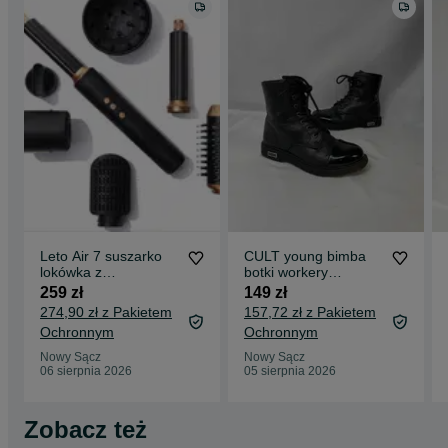
Leto Air 7 suszarko
CULT young bimba
lokówka z
botki workery
akcesoriami do
dziewczęce dziecięce
259 zł
149 zł
włosów walentynki
jesienne za kostke
274,90 zł z Pakietem
157,72 zł z Pakietem
Ochronnym
Ochronnym
Nowy Sącz
Nowy Sącz
06 sierpnia 2026
05 sierpnia 2026
Zobacz też