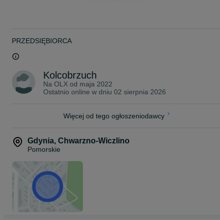
Rybki pakujemy w podwójne worki wypełnione czystym tlenem z
butli. Następnie umieszczamy je w profesjonalnym styroboxie, któr
zapewnia utrzymanie optymalnej temperatury podczas transportu.
W okresie jesienno-zimowym dodajemy dodatkowy ogrzewacz,
który utrzymuje stałą temperaturę wewnątrz opakowania.
PRZEDSIĘBIORCA
Przesyłki dostarczamy kurierem na terenie całej Polski, w pełnej
zgodności z obowiązującymi przepisami prawa.
Posiadamy wymagane uprawnienia oraz zawartą umowę, które
Kolcobrzuch
umożliwiają nam legalny przewóz żywych zwierząt.
Na OLX od
maja 2022
Ostatnio online w dniu 02 sierpnia 2026
Koszt wysyłki:
KURIER - 40 zł
Więcej od tego ogłoszeniodawcy
~
ZAPRASZAMY NA NASZE POZOSTAŁE OGŁOSZENIA!
Gdynia
,
Chwarzno-Wiczlino
Pomorskie