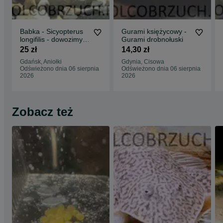
Babka - Sicyopterus
Gurami księżycowy -
longifilis - dowozimy,
Gurami drobnołuski
wysyłamy
25 zł
14,30 zł
Gdańsk, Aniołki
Gdynia, Cisowa
Odświeżono dnia 06 sierpnia
Odświeżono dnia 06 sierpnia
2026
2026
Zobacz też