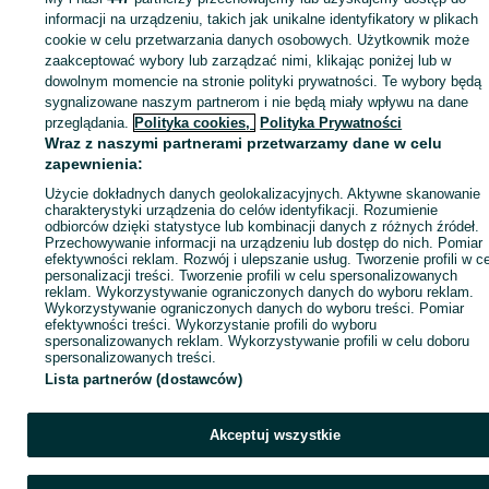
Zaloguj się lub załóż konto na OLX, aby skontaktować się z t
informacji na urządzeniu, takich jak unikalne identyfikatory w plikach
sprzedającym
cookie w celu przetwarzania danych osobowych. Użytkownik może
zaakceptować wybory lub zarządzać nimi, klikając poniżej lub w
dowolnym momencie na stronie polityki prywatności. Te wybory będą
sygnalizowane naszym partnerom i nie będą miały wpływu na dane
Zaloguj się / Załóż konto
przeglądania.
Polityka cookies,
Polityka Prywatności
Wraz z naszymi partnerami przetwarzamy dane w celu
Zadzwoń / SMS
Wyślij wiadomość
zapewnienia:
Użycie dokładnych danych geolokalizacyjnych. Aktywne skanowanie
charakterystyki urządzenia do celów identyfikacji. Rozumienie
odbiorców dzięki statystyce lub kombinacji danych z różnych źródeł.
Przechowywanie informacji na urządzeniu lub dostęp do nich. Pomiar
efektywności reklam. Rozwój i ulepszanie usług. Tworzenie profili w c
personalizacji treści. Tworzenie profili w celu spersonalizowanych
reklam. Wykorzystywanie ograniczonych danych do wyboru reklam.
Wykorzystywanie ograniczonych danych do wyboru treści. Pomiar
efektywności treści. Wykorzystanie profili do wyboru
spersonalizowanych reklam. Wykorzystywanie profili w celu doboru
spersonalizowanych treści.
Lista partnerów (dostawców)
Akceptuj wszystkie