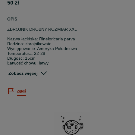
50 zł
OPIS
ZBROJNIK DROBNY ROZMIAR XXL
Nazwa łacińska: Rineloricaria parva
Rodzina: zbrojnikowate
Występowanie: Ameryka Południowa
Temperatura: 22-28
Długość: 15cm
Łatwość chowu: łatwy
Pokarm: wszystkożerna
Zobacz więcej
Wielkość sprzedawanych osobników: 6-15cm
Cena dotyczy 1 sztuki.
Zgłoś
Posiadamy bogatą ofertę ryb akwariowych, skorupiaków oraz rośli
wodnych.
Sprawdź nasze pozostałe ogłoszenia
~
Twoje zamówienie dotrze do Ciebie bezpiecznie, ponieważ: