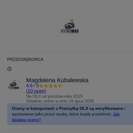
wygodną obsługę. Konstrukcja umożliwia doprowadzenie powrotu
oleju zarówno bokiem, jak i od góry, co zwiększa elastyczność
instalacji.
Na zbiorniku znajdują się dwie uniwersalne flansza pozwalająca na
zamocowanie rozdzielaczy różnych producentów (np. HYVA, OMFB
Binotto, Bezares), co ułatwia integrację z istniejącymi układami
hydraulicznymi. Możliwość montażu rozdzielacza bezpośrednio na
zbiorniku skraca czas instalacji i redukuje liczbę przewodów.
Flansza ma gwint, więc w razie potrzeby rodzielacz może zostać
zamontowany np. na ramie.
Zalety:
PRZEDSIĘBIORCA
- materiał: aluminium — lekki i odporny na korozję,
- pojemność: 160 l brutto,
- kompaktowe wymiary: 63 × 65 × 40 cm,
- kompletny zestaw montażowy: łapy, korek z odpowietrzeniem, filtr
Magdalena Kubalewska
oleju, wziernik
4.6
/
5
- elastyczne rozwiązania odprowadzania powrotu oleju (bok lub
góra),
(
10 ocen
)
- uniwersalna flansza do montażu rozdzielaczy popularnych marek
Na OLX od
października 2019
Ostatnio online w dniu 16 lipca 2026
Zbiornik idealny dla serwisów i warsztatów zajmujących się
Oceny w kategoriach z Przesyłką OLX są weryfikowane
i
montażem zabudów wywrotowych oraz systemów przesuwnej
wystawiane tylko przez osoby, które kupiły przedmiot.
Jak
podłogi, poszukujących solidnego, uniwersalnego komponentu
hydraulicznego.
działają oceny?