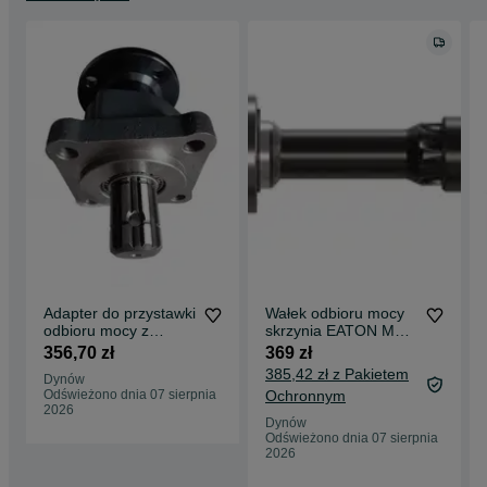
Adapter do przystawki
Wałek odbioru mocy
odbioru mocy z
skrzynia EATON MAN
flanszą asenizacja
MIDLUM STEYR
356,70 zł
369 zł
290zł netto
VOLVO cena brutto
385,42 zł z Pakietem
Dynów
Odświeżono dnia 07 sierpnia
Ochronnym
2026
Dynów
Odświeżono dnia 07 sierpnia
2026