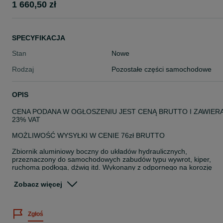
1 660,50 zł
SPECYFIKACJA
Stan
Nowe
Rodzaj
Pozostałe części samochodowe
OPIS
CENA PODANA W OGŁOSZENIU JEST CENĄ BRUTTO I ZAWIER
23% VAT
MOŻLIWOŚĆ WYSYŁKI W CENIE 76zł BRUTTO
Zbiornik aluminiowy boczny do układów hydraulicznych,
przeznaczony do samochodowych zabudów typu wywrot, kiper,
ruchoma podłoga, dźwig itd. Wykonany z odpornego na korozję
aluminium, zapewnia trwałość i długą żywotność nawet przy
intensywnej eksploatacji.
Zobacz więcej
Produkt ma pojemność brutto 160 litrów oraz wymiary 63 × 65 × 40
cm. Zbiornik wyposażony jest w mocowania (łapy), odpowietrzając
Zgłoś
korek oraz filtr oleju hydraulicznego, co pozwala na bezpieczną i