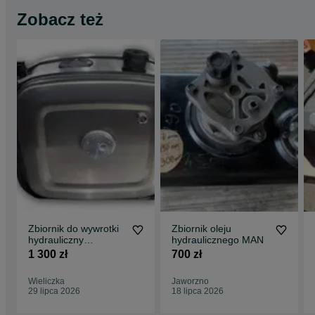
Zobacz też
Zbiornik do wywrotki
Zbiornik oleju
hydrauliczny
hydraulicznego MAN
aluminiowy 160L
1 300 zł
700 zł
Wieliczka
Jaworzno
29 lipca 2026
18 lipca 2026