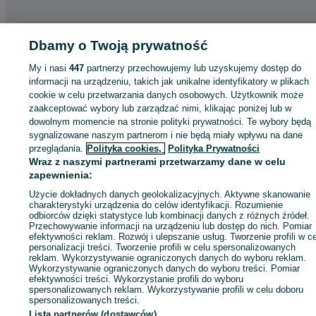
Strona główna
Motoryzacja
Części samochodowe
Dostawcze i Ciężarowe
Dbamy o Twoją prywatność
Dostawcze i Ciężarowe - Podkarpackie
Dostawcze i Ciężarowe - Dynów
My i nasi
447
partnerzy przechowujemy lub uzyskujemy dostęp do
informacji na urządzeniu, takich jak unikalne identyfikatory w plikach
KATEGORIA
cookie w celu przetwarzania danych osobowych. Użytkownik może
zaakceptować wybory lub zarządzać nimi, klikając poniżej lub w
dowolnym momencie na stronie polityki prywatności. Te wybory będą
ID:
1067435810
Wyświetlenia: 3
sygnalizowane naszym partnerom i nie będą miały wpływu na dane
przeglądania.
Polityka cookies,
Polityka Prywatności
Wraz z naszymi partnerami przetwarzamy dane w celu
Zadzwoń / SMS
Wyślij wiadomość
zapewnienia:
Użycie dokładnych danych geolokalizacyjnych. Aktywne skanowanie
charakterystyki urządzenia do celów identyfikacji. Rozumienie
odbiorców dzięki statystyce lub kombinacji danych z różnych źródeł.
Przechowywanie informacji na urządzeniu lub dostęp do nich. Pomiar
efektywności reklam. Rozwój i ulepszanie usług. Tworzenie profili w c
personalizacji treści. Tworzenie profili w celu spersonalizowanych
reklam. Wykorzystywanie ograniczonych danych do wyboru reklam.
Wykorzystywanie ograniczonych danych do wyboru treści. Pomiar
efektywności treści. Wykorzystanie profili do wyboru
spersonalizowanych reklam. Wykorzystywanie profili w celu doboru
spersonalizowanych treści.
Lista partnerów (dostawców)