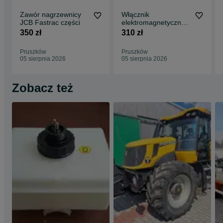
Zawór nagrzewnicy
Włącznik
JCB Fastrac części
elektromagnetyczny -
przekaźnik JCB
350 zł
310 zł
Fastrac 250,- netto
Pruszków
Pruszków
05 sierpnia 2026
05 sierpnia 2026
Zobacz też