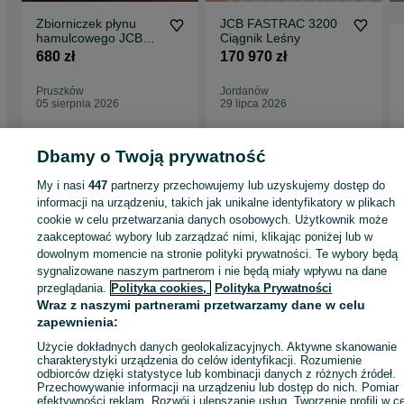
Zbiorniczek płynu
JCB FASTRAC 3200
hamulcowego JCB
Ciągnik Leśny
Fastrac
680 zł
170 970 zł
Pruszków
Jordanów
05 sierpnia 2026
29 lipca 2026
Dbamy o Twoją prywatność
Strona główna
Rolnictwo
Części do maszyn rolniczych
Części do maszyn
My i nasi
447
partnerzy przechowujemy lub uzyskujemy dostęp do
rolniczych - Mazowieckie
Części do maszyn rolniczych - Pruszków
informacji na urządzeniu, takich jak unikalne identyfikatory w plikach
cookie w celu przetwarzania danych osobowych. Użytkownik może
zaakceptować wybory lub zarządzać nimi, klikając poniżej lub w
KATEGORIA
dowolnym momencie na stronie polityki prywatności. Te wybory będą
sygnalizowane naszym partnerom i nie będą miały wpływu na dane
przeglądania.
Polityka cookies,
Polityka Prywatności
ID:
428194251
Wyświetlenia: 8
Wraz z naszymi partnerami przetwarzamy dane w celu
zapewnienia:
Zadzwoń / SMS
Wyślij wiadomość
Użycie dokładnych danych geolokalizacyjnych. Aktywne skanowanie
charakterystyki urządzenia do celów identyfikacji. Rozumienie
odbiorców dzięki statystyce lub kombinacji danych z różnych źródeł.
Przechowywanie informacji na urządzeniu lub dostęp do nich. Pomiar
efektywności reklam. Rozwój i ulepszanie usług. Tworzenie profili w c