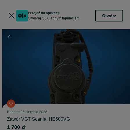
Przejdź do aplikacji
Otwórz
Otwieraj OLX jednym tapnięciem
Dodane
06 sierpnia 2026
Zawór VGT Scania, HE500VG
1 700 zł