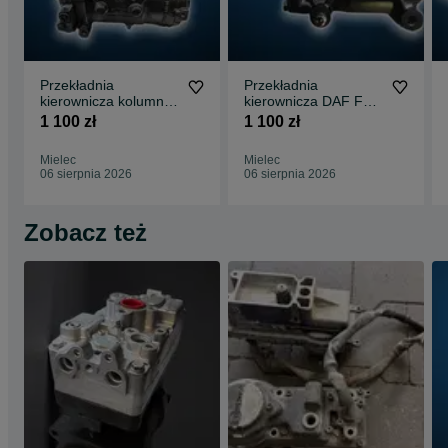
Przekładnia
Przekładnia
kierownicza kolumna
kierownicza DAF FL
Mercedes Atego LS6
13-
1 100 zł
1 100 zł
Mielec
Mielec
06 sierpnia 2026
06 sierpnia 2026
Zobacz też