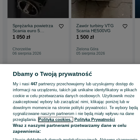
Sprężarka powietrza
Zawór turbiny VTG
Scania euro 5
Scania HE500VG
K038653N00
1 050 zł
1 500 zł
Chorzelów
Zielona Góra
06 sierpnia 2026
05 sierpnia 2026
Dbamy o Twoją prywatność
Strona główna
Motoryzacja
Części samochodowe
Dostawcze i Ciężarowe
My i nasi
447
partnerzy przechowujemy lub uzyskujemy dostęp do
Dostawcze i Ciężarowe - Podkarpackie
Dostawcze i Ciężarowe - Mielec
informacji na urządzeniu, takich jak unikalne identyfikatory w plikach
cookie w celu przetwarzania danych osobowych. Użytkownik może
zaakceptować wybory lub zarządzać nimi, klikając poniżej lub w
KATEGORIA
dowolnym momencie na stronie polityki prywatności. Te wybory będą
sygnalizowane naszym partnerom i nie będą miały wpływu na dane
przeglądania.
Polityka cookies,
Polityka Prywatności
ID:
1064483006
Wraz z naszymi partnerami przetwarzamy dane w celu
zapewnienia:
Zadzwoń / SMS
Wyślij wiadomość
Użycie dokładnych danych geolokalizacyjnych. Aktywne skanowanie