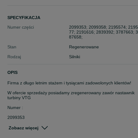
SPECYFIKACJA
Numer części
2099353; 2099358; 2195574; 219
77; 2191616; 2839392; 3787663; 
87658;
Stan
Regenerowane
Rodzaj
Silniki
OPIS
Firma z długo letnim stażem i tysiącami zadowolonych klientów!
W ofercie sprzedaży posiadamy zregenerowany zawór nastawnik
turbiny VTG
Numer :
2099353
2099358
2195574
Zobacz więcej
2195577
2191616