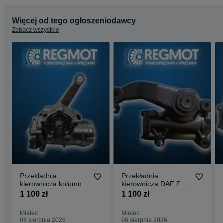
Tel : +48**********89
Więcej od tego ogłoszeniodawcy
Tel : +48**********49
Tel : +48**********93
Zobacz wszystkie
REGMOT RIB MIŁOŚ SPÓŁKA JAWNA
ul. Traugutta 9B
39-300 Mielec
Przekładnia
Przekładnia
kierownicza kolumna
kierownicza DAF FL
Mercedes Atego LS6
13-
1 100 zł
1 100 zł
Mielec
Mielec
06 sierpnia 2026
06 sierpnia 2026