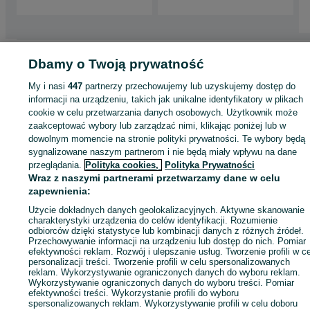
Strona główna
Motoryzacja
Części samochodowe
Dostawcze i Ciężarowe
Dbamy o Twoją prywatność
Dostawcze i Ciężarowe - Podkarpackie
Dostawcze i Ciężarowe - Mielec
My i nasi
447
partnerzy przechowujemy lub uzyskujemy dostęp do
informacji na urządzeniu, takich jak unikalne identyfikatory w plikach
KATEGORIA
cookie w celu przetwarzania danych osobowych. Użytkownik może
zaakceptować wybory lub zarządzać nimi, klikając poniżej lub w
dowolnym momencie na stronie polityki prywatności. Te wybory będą
ID:
1064466981
sygnalizowane naszym partnerom i nie będą miały wpływu na dane
przeglądania.
Polityka cookies,
Polityka Prywatności
Wraz z naszymi partnerami przetwarzamy dane w celu
Zadzwoń / SMS
Wyślij wiadomość
zapewnienia:
Użycie dokładnych danych geolokalizacyjnych. Aktywne skanowanie
charakterystyki urządzenia do celów identyfikacji. Rozumienie
odbiorców dzięki statystyce lub kombinacji danych z różnych źródeł.
Przechowywanie informacji na urządzeniu lub dostęp do nich. Pomiar
efektywności reklam. Rozwój i ulepszanie usług. Tworzenie profili w c
personalizacji treści. Tworzenie profili w celu spersonalizowanych
reklam. Wykorzystywanie ograniczonych danych do wyboru reklam.
Wykorzystywanie ograniczonych danych do wyboru treści. Pomiar
efektywności treści. Wykorzystanie profili do wyboru
spersonalizowanych reklam. Wykorzystywanie profili w celu doboru