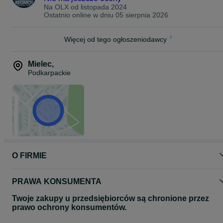
5601240;
Na OLX od
listopada 2024
5601540HX;
Ostatnio online w dniu 05 sierpnia 2026
6374774;
6382096H;
6382096RX;
Więcej od tego ogłoszeniodawcy
6498269RX;
68232771;
68244609;
Mielec
,
68307025;
Podkarpackie
68444773AA;
68445522AA;
68481772AA;
AP63587;
R8481772AA;
Zapewniamy fachową i kompleksową obsługę!
Gwarantujemy spokój na długie lata!
O FIRMIE
U nas nie ma rzeczy nie możliwych!
Poradzimy sobie z każdym problemem!
PRAWA KONSUMENTA
Udzielamy 12 miesięczną gwarancję na wszystkie regenerowane
części.
Twoje zakupy u przedsiębiorców są chronione przez
prawo ochrony konsumentów.
Zapraszamy do kontaktu telefonicznego lub zapraszamy do siedzi
naszej firmy: