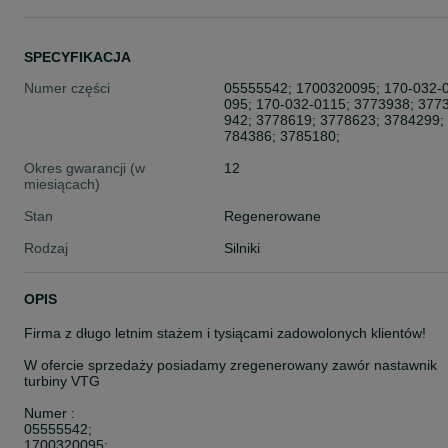
SPECYFIKACJA
Numer części
05555542; 1700320095; 170-032-
095; 170-032-0115; 3773938; 377
942; 3778619; 3778623; 3784299;
784386; 3785180;
Okres gwarancji (w
12
miesiącach)
Stan
Regenerowane
Rodzaj
Silniki
OPIS
Firma z długo letnim stażem i tysiącami zadowolonych klientów!
W ofercie sprzedaży posiadamy zregenerowany zawór nastawnik
turbiny VTG
Numer :
05555542;
1700320095;