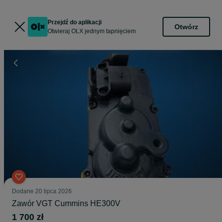
Przejdź do aplikacji
Otwórz
Otwieraj OLX jednym tapnięciem
Dodane
20 lipca 2026
Zawór VGT Cummins HE300V
1 700 zł