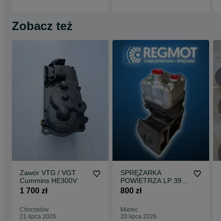
Zobacz też
Zawór VTG / VGT
SPRĘŻARKA
Cummins HE300V
POWIETRZA LP 3997
, 51541007204
1 700 zł
800 zł
Chorzelów
Mielec
21 lipca 2026
20 lipca 2026