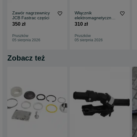
Zawór nagrzewnicy
Włącznik
JCB Fastrac części
elektromagnetyczny -
przekaźnik JCB
350 zł
310 zł
Fastrac 250,- netto
Pruszków
Pruszków
05 sierpnia 2026
05 sierpnia 2026
Zobacz też