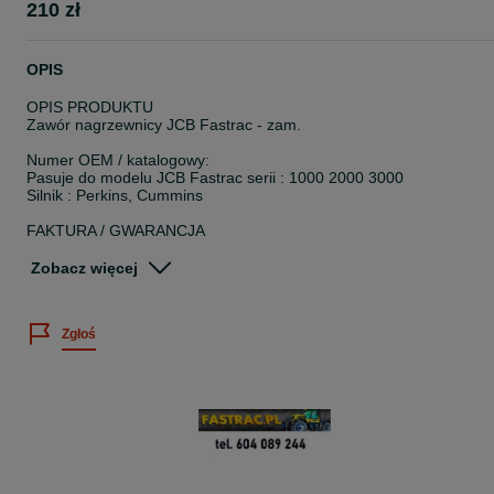
210 zł
OPIS
OPIS PRODUKTU
Zawór nagrzewnicy JCB Fastrac - zam.
Numer OEM / katalogowy:
Pasuje do modelu JCB Fastrac serii : 1000 2000 3000
Silnik : Perkins, Cummins
FAKTURA / GWARANCJA
- Faktura VAT lub paragon
- Gwarancja : 6 lub 12 miesięcy - zależnie od producenta
Zobacz więcej
WYSYŁKA / ODBIÓR
- Kurier na terenie całej Polski i UE
Zgłoś
- Paczkomat INPOST na terenie całej Polski i wybranych krajów UE
( Belgia, Francja, Hiszpania, Holandia, Luksemburg, Portugalia,
Włochy )
- odbiór osobisty: ( po wcześniejszym uzgodnieniu)
- wysyłka za pobraniem TAK ( wyłącznie na terenie Polski)
Kontakt tel/mob: +48_604_089_244
pon. - pt. 8:00-17:00
sob. tel. 8:00-14:00