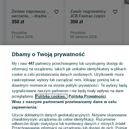
Zestaw naprawczy ,,
Zawór nagrzewnicy
sierżanta,, - drążka V
JCB Fastrac części
JCB Fastrac
350 zł
350 zł
Pruszków
Pruszków
17 lipca 2026
05 sierpnia 2026
Dbamy o Twoją prywatność
Strona główna
Rolnictwo
Części do maszyn rolniczych
Części do maszyn
My i nasi
447
partnerzy przechowujemy lub uzyskujemy dostęp do
rolniczych - Mazowieckie
Części do maszyn rolniczych - Pruszków
informacji na urządzeniu, takich jak unikalne identyfikatory w plikach
cookie w celu przetwarzania danych osobowych. Użytkownik może
zaakceptować wybory lub zarządzać nimi, klikając poniżej lub w
KATEGORIA
dowolnym momencie na stronie polityki prywatności. Te wybory będą
sygnalizowane naszym partnerom i nie będą miały wpływu na dane
przeglądania.
Polityka cookies,
Polityka Prywatności
ID:
1043313216
Wyświetlenia: 
Wraz z naszymi partnerami przetwarzamy dane w celu
zapewnienia:
Zadzwoń / SMS
Wyślij wiadomość
Użycie dokładnych danych geolokalizacyjnych. Aktywne skanowanie
charakterystyki urządzenia do celów identyfikacji. Rozumienie
odbiorców dzięki statystyce lub kombinacji danych z różnych źródeł.
Przechowywanie informacji na urządzeniu lub dostęp do nich. Pomiar