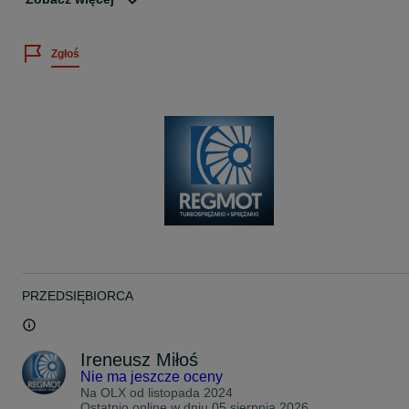
51081506170
51081506153
51081506146
Zgłoś
Firma z długo letnim stażem i tysiącami zadowolonych klientów!
Zapewniamy fachową i kompleksową obsługę!
Gwarantujemy spokój na długie lata!
U nas nie ma rzeczy nie możliwych!
Poradzimy sobie z każdym problemem!
Udzielamy 12 miesięczną gwarancję na wszystkie regenerowane
części.
Zapraszamy do kontaktu telefonicznego lub zapraszamy do siedzi
naszej firmy:
PRZEDSIĘBIORCA
REGMOT RIB MIŁOŚ SPÓŁKA JAWNA
ul. Traugutta 9B
Ireneusz Miłoś
Nie ma jeszcze oceny
Na OLX od
listopada 2024
Ostatnio online w dniu 05 sierpnia 2026