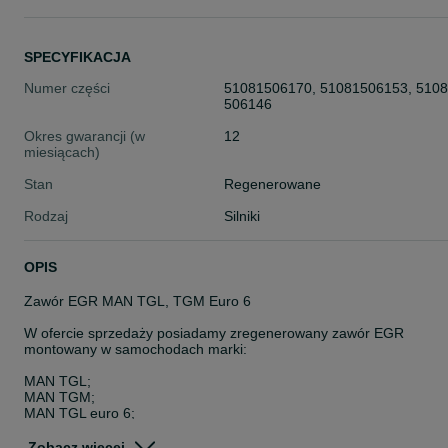
SPECYFIKACJA
Numer części
51081506170, 51081506153, 510
506146
Okres gwarancji (w
12
miesiącach)
Stan
Regenerowane
Rodzaj
Silniki
OPIS
Zawór EGR MAN TGL, TGM Euro 6
W ofercie sprzedaży posiadamy zregenerowany zawór EGR
montowany w samochodach marki:
MAN TGL;
MAN TGM;
MAN TGL euro 6;
MAN TGM euro 6;
Numery OE:
Zobacz więcej