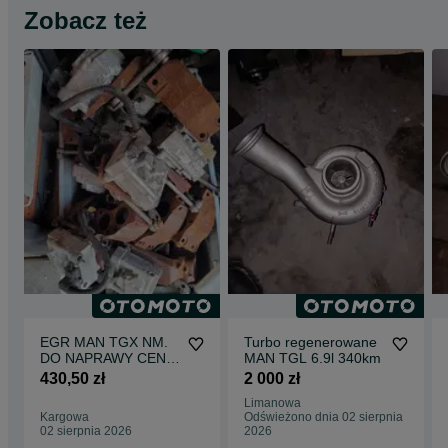
Zobacz też
EGR MAN TGX NM.
Turbo regenerowane
DO NAPRAWY CENA
MAN TGL 6.9l 340km
ZA 1SZT
430,50 zł
2 000 zł
Limanowa
Kargowa
Odświeżono dnia 02 sierpnia
02 sierpnia 2026
2026