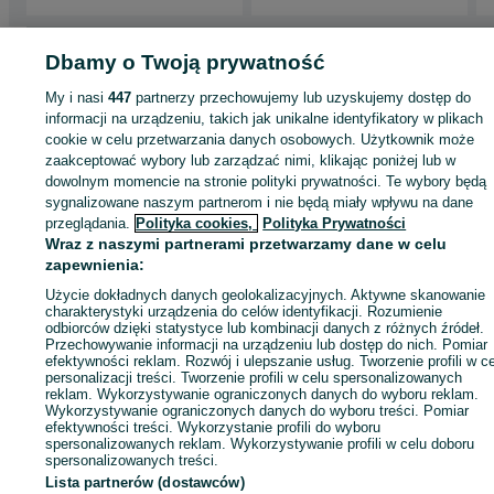
Strona główna
Motoryzacja
Części samochodowe
Dostawcze i Ciężarowe
Dbamy o Twoją prywatność
Dostawcze i Ciężarowe - Podkarpackie
Dostawcze i Ciężarowe - Mielec
My i nasi
447
partnerzy przechowujemy lub uzyskujemy dostęp do
informacji na urządzeniu, takich jak unikalne identyfikatory w plikach
KATEGORIA
cookie w celu przetwarzania danych osobowych. Użytkownik może
zaakceptować wybory lub zarządzać nimi, klikając poniżej lub w
dowolnym momencie na stronie polityki prywatności. Te wybory będą
ID:
980429825
Wyświetlenia: 
sygnalizowane naszym partnerom i nie będą miały wpływu na dane
przeglądania.
Polityka cookies,
Polityka Prywatności
Wraz z naszymi partnerami przetwarzamy dane w celu
Zadzwoń / SMS
Wyślij wiadomość
zapewnienia:
Użycie dokładnych danych geolokalizacyjnych. Aktywne skanowanie
charakterystyki urządzenia do celów identyfikacji. Rozumienie
odbiorców dzięki statystyce lub kombinacji danych z różnych źródeł.
Przechowywanie informacji na urządzeniu lub dostęp do nich. Pomiar
efektywności reklam. Rozwój i ulepszanie usług. Tworzenie profili w c
personalizacji treści. Tworzenie profili w celu spersonalizowanych
reklam. Wykorzystywanie ograniczonych danych do wyboru reklam.
Wykorzystywanie ograniczonych danych do wyboru treści. Pomiar
efektywności treści. Wykorzystanie profili do wyboru
spersonalizowanych reklam. Wykorzystywanie profili w celu doboru
spersonalizowanych treści.
Lista partnerów (dostawców)