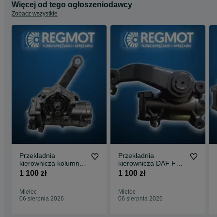
Więcej od tego ogłoszeniodawcy
Zobacz wszystkie
Przekładnia
Przekładnia
kierownicza kolumna
kierownicza DAF FL
Mercedes Atego LS6
13-
1 100 zł
1 100 zł
Mielec
Mielec
06 sierpnia 2026
06 sierpnia 2026