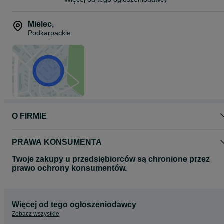
REGMOT RIB MIŁOŚ SPÓŁKA JAWNA
ul. Traugutta 9B
Mielec
,
39-300 Mielec
Podkarpackie
Tel : +48**********89
Tel : +48**********49
O FIRMIE
PRAWA KONSUMENTA
Twoje zakupy u przedsiębiorców są chronione przez
prawo ochrony konsumentów.
Więcej od tego ogłoszeniodawcy
Zobacz wszystkie