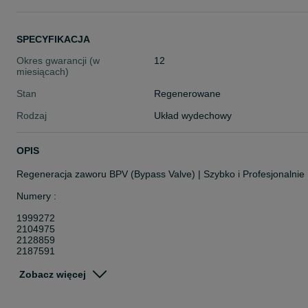
SPECYFIKACJA
Okres gwarancji (w
12
miesiącach)
Stan
Regenerowane
Rodzaj
Układ wydechowy
OPIS
Regeneracja zaworu BPV (Bypass Valve) | Szybko i Profesjonalnie
Numery :
1999272
2104975
2128859
2187591
Opis:
Zobacz więcej
Twój samochód stracił moc, szarpie przy odpuszczaniu gazu lub
słyszysz charakterystyczne „puchnięcie” turbo? Problem może leż
w nieszczelnym lub zacinającym się zaworze BPV.