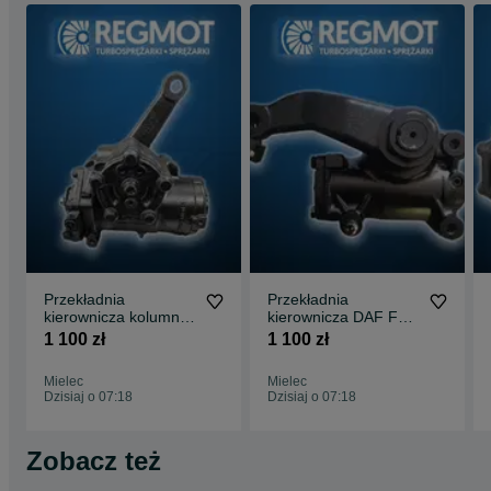
Przekładnia
Przekładnia
kierownicza kolumna
kierownicza DAF FL
Mercedes Atego LS6
13-
1 100 zł
1 100 zł
Mielec
Mielec
Dzisiaj o 07:18
Dzisiaj o 07:18
Zobacz też