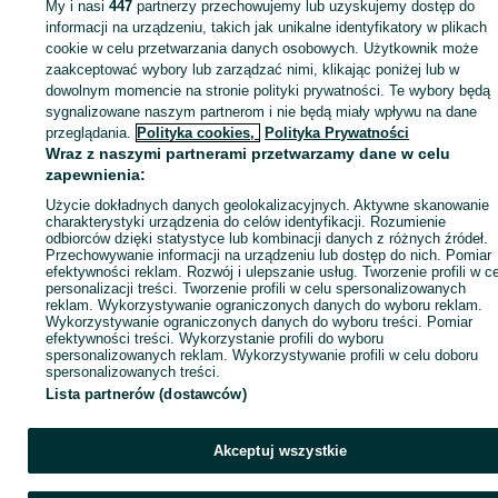
My i nasi
447
partnerzy przechowujemy lub uzyskujemy dostęp do
informacji na urządzeniu, takich jak unikalne identyfikatory w plikach
cookie w celu przetwarzania danych osobowych. Użytkownik może
KATEGORIA
zaakceptować wybory lub zarządzać nimi, klikając poniżej lub w
dowolnym momencie na stronie polityki prywatności. Te wybory będą
ID:
sygnalizowane naszym partnerom i nie będą miały wpływu na dane
1064257596
Wyświetlenia:
przeglądania.
Polityka cookies,
Polityka Prywatności
Wraz z naszymi partnerami przetwarzamy dane w celu
Zadzwoń / SMS
Wyślij wiadomość
zapewnienia:
Użycie dokładnych danych geolokalizacyjnych. Aktywne skanowanie
charakterystyki urządzenia do celów identyfikacji. Rozumienie
odbiorców dzięki statystyce lub kombinacji danych z różnych źródeł.
Przechowywanie informacji na urządzeniu lub dostęp do nich. Pomiar
efektywności reklam. Rozwój i ulepszanie usług. Tworzenie profili w c
personalizacji treści. Tworzenie profili w celu spersonalizowanych
reklam. Wykorzystywanie ograniczonych danych do wyboru reklam.
Wykorzystywanie ograniczonych danych do wyboru treści. Pomiar
efektywności treści. Wykorzystanie profili do wyboru
spersonalizowanych reklam. Wykorzystywanie profili w celu doboru
spersonalizowanych treści.
Lista partnerów (dostawców)
Akceptuj wszystkie