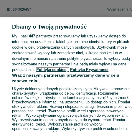
ID:
864026457
Wyświetlenia: 
Dbamy o Twoją prywatność
Zaloguj się lub załóż konto na OLX, aby skontaktować się z t
My i nasi
447
partnerzy przechowujemy lub uzyskujemy dostęp do
sprzedającym
informacji na urządzeniu, takich jak unikalne identyfikatory w plikach
cookie w celu przetwarzania danych osobowych. Użytkownik może
zaakceptować wybory lub zarządzać nimi, klikając poniżej lub w
dowolnym momencie na stronie polityki prywatności. Te wybory będą
Zaloguj się / Załóż konto
sygnalizowane naszym partnerom i nie będą miały wpływu na dane
przeglądania.
Polityka cookies,
Polityka Prywatności
Wraz z naszymi partnerami przetwarzamy dane w celu
Zadzwoń / SMS
Wyślij wiadomość
zapewnienia:
Użycie dokładnych danych geolokalizacyjnych. Aktywne skanowanie
charakterystyki urządzenia do celów identyfikacji. Rozumienie
odbiorców dzięki statystyce lub kombinacji danych z różnych źródeł.
Przechowywanie informacji na urządzeniu lub dostęp do nich. Pomiar
efektywności reklam. Rozwój i ulepszanie usług. Tworzenie profili w c
personalizacji treści. Tworzenie profili w celu spersonalizowanych
reklam. Wykorzystywanie ograniczonych danych do wyboru reklam.
Wykorzystywanie ograniczonych danych do wyboru treści. Pomiar
efektywności treści. Wykorzystanie profili do wyboru
spersonalizowanych reklam. Wykorzystywanie profili w celu doboru