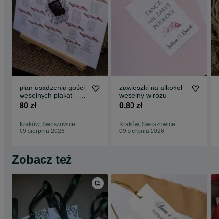
plan usadzenia gości
zawieszki na alkohol
weselnych plakat - w
weselny w różu
stylu Harrego Pottera
80 zł
0,80 zł
Kraków, Swoszowice
Kraków, Swoszowice
09 sierpnia 2026
09 sierpnia 2026
Zobacz też