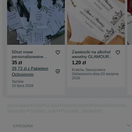
50szt nowe
Zawieszki na alkohol
personalizowane
weselny GLAMOUR
zawieszki na alkohol
golden rose
35 zł
1,20 zł
butelkowa zieleń
39,73 zł z Pakietem
Kraków, Swoszowice
szałwia
Ochronnym
Odświeżono dnia 03 sierpnia
2026
Tarnów
15 lipca 2026
Strona główna
Moda
Do ślubu
Akcesoria ślubne
Pozostałe
Pozostałe -
Małopolskie
Pozostałe - Kraków
Pozostałe - Swoszowice
KATEGORIA