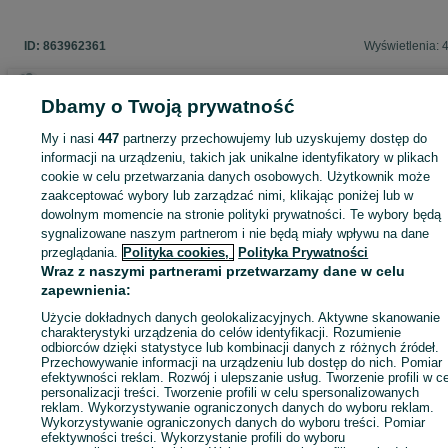
ID:
863962361
Wyświetlenia: 
Dbamy o Twoją prywatność
Zaloguj się lub załóż konto na OLX, aby skontaktować się z t
My i nasi
447
partnerzy przechowujemy lub uzyskujemy dostęp do
sprzedającym
informacji na urządzeniu, takich jak unikalne identyfikatory w plikach
cookie w celu przetwarzania danych osobowych. Użytkownik może
zaakceptować wybory lub zarządzać nimi, klikając poniżej lub w
dowolnym momencie na stronie polityki prywatności. Te wybory będą
Zaloguj się / Załóż konto
sygnalizowane naszym partnerom i nie będą miały wpływu na dane
przeglądania.
Polityka cookies,
Polityka Prywatności
Wraz z naszymi partnerami przetwarzamy dane w celu
Zadzwoń / SMS
Wyślij wiadomość
zapewnienia:
Użycie dokładnych danych geolokalizacyjnych. Aktywne skanowanie
charakterystyki urządzenia do celów identyfikacji. Rozumienie
odbiorców dzięki statystyce lub kombinacji danych z różnych źródeł.
Przechowywanie informacji na urządzeniu lub dostęp do nich. Pomiar
efektywności reklam. Rozwój i ulepszanie usług. Tworzenie profili w c
personalizacji treści. Tworzenie profili w celu spersonalizowanych
reklam. Wykorzystywanie ograniczonych danych do wyboru reklam.
Wykorzystywanie ograniczonych danych do wyboru treści. Pomiar
efektywności treści. Wykorzystanie profili do wyboru