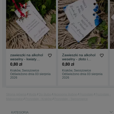
zawieszki na alkohol
Zawieszki na alkohol
weselny - kwiaty
weselny - złoto i
bordo i biel
granat - BETI
0,80 zł
0,80 zł
Kraków, Swoszowice
Kraków, Swoszowice
Odświeżono dnia 03 sierpnia
Odświeżono dnia 03 sierpnia
2026
2026
Strona główna
Moda
Do ślubu
Akcesoria ślubne
Pozostałe
Pozostałe -
Małopolskie
Pozostałe - Kraków
Pozostałe - Swoszowice
KATEGORIA