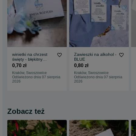
winietki na chrzest
Zawieszki na alkohol -
święty - błękitny
BLUE
wózek
0,70 zł
0,80 zł
Kraków, Swoszowice
Kraków, Swoszowice
Odświeżono dnia 07 sierpnia
Odświeżono dnia 07 sierpnia
2026
2026
Zobacz też