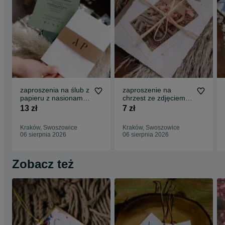
zaproszenia na ślub z
zaproszenie na
papieru z nasionami -
chrzest ze zdjęciem
love in bloom
dziecka i tłoczeniami -
13 zł
7 zł
small love
Kraków, Swoszowice
Kraków, Swoszowice
06 sierpnia 2026
06 sierpnia 2026
Zobacz też