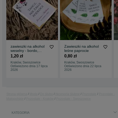
zawieszki na alkohol
Zawieszki na alkohol
weselny - bordo,
leśne paprocie
granat i złoto
1,20 zł
0,80 zł
Kraków, Swoszowice
Kraków, Swoszowice
Odświeżono dnia 17 lipca
Odświeżono dnia 22 lipca
2026
2026
Strona główna
Moda
Do ślubu
Akcesoria ślubne
Pozostałe
Pozostałe -
Małopolskie
Pozostałe - Kraków
Pozostałe - Swoszowice
KATEGORIA