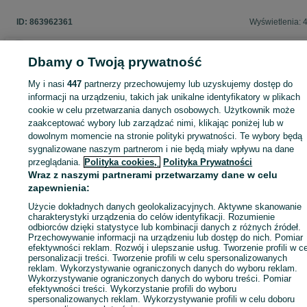
ID:
863962361
Wyświetlenia: 
Dbamy o Twoją prywatność
Zaloguj się lub załóż konto na OLX, aby skontaktować się z t
My i nasi
447
partnerzy przechowujemy lub uzyskujemy dostęp do
sprzedającym
informacji na urządzeniu, takich jak unikalne identyfikatory w plikach
cookie w celu przetwarzania danych osobowych. Użytkownik może
zaakceptować wybory lub zarządzać nimi, klikając poniżej lub w
dowolnym momencie na stronie polityki prywatności. Te wybory będą
Zaloguj się / Załóż konto
sygnalizowane naszym partnerom i nie będą miały wpływu na dane
przeglądania.
Polityka cookies,
Polityka Prywatności
Wraz z naszymi partnerami przetwarzamy dane w celu
Zadzwoń / SMS
Wyślij wiadomość
zapewnienia:
Użycie dokładnych danych geolokalizacyjnych. Aktywne skanowanie
charakterystyki urządzenia do celów identyfikacji. Rozumienie
odbiorców dzięki statystyce lub kombinacji danych z różnych źródeł.
Przechowywanie informacji na urządzeniu lub dostęp do nich. Pomiar
efektywności reklam. Rozwój i ulepszanie usług. Tworzenie profili w c
personalizacji treści. Tworzenie profili w celu spersonalizowanych
reklam. Wykorzystywanie ograniczonych danych do wyboru reklam.
Wykorzystywanie ograniczonych danych do wyboru treści. Pomiar
efektywności treści. Wykorzystanie profili do wyboru
spersonalizowanych reklam. Wykorzystywanie profili w celu doboru