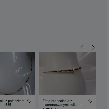
jnik z pałeczkami
Złota bransoletka z
Zło
i pr.585
diamentowanymi kulkami
ogn
pr.585