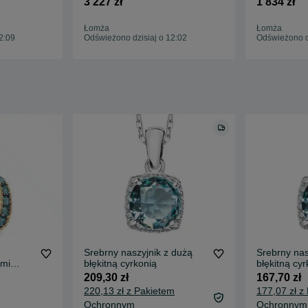
3 227 zł
1 834 zł
Łomża
Łomża
2:09
Odświeżono dzisiaj o 12:02
Odświeżono dz
Srebrny naszyjnik z dużą
Srebrny nas
ami
błękitną cyrkonią
błękitną cyr
209,30 zł
167,70 zł
220,13 zł z Pakietem
177,07 zł z
Ochronnym
Ochronnym