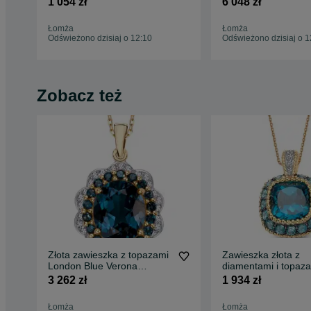
1 054 zł
6 048 zł
Łomża
Łomża
Odświeżono dzisiaj o 12:10
Odświeżono dzisiaj o 1
Zobacz też
Złota zawieszka z topazami
Zawieszka złota z
London Blue Verona
diamentami i topaz
18560T
Verona 15159T
3 262 zł
1 934 zł
Łomża
Łomża