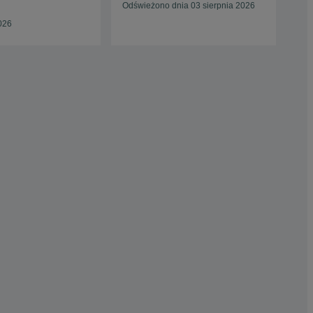
Odświeżono dnia 03 sierpnia 2026
Zgi
026
19 