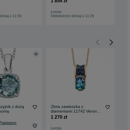
1 854 zł
660
Łomża
Ło
isiaj o 11:50
Odświeżono dzisiaj o 11:29
Odś
zyjnik z dużą
Złota zawieszka z
Nas
konią
diamentami 11742 Verona
Kry
próba 585 London Blue
45
1 270 zł
40,
Topaz
 Pakietem
45,
Łomża
Oc