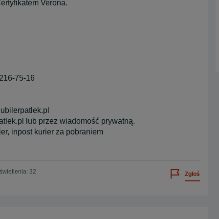
ertyfikatem Verona.
-216-75-16
bilerpatlek.pl
atlek.pl lub przez wiadomość prywatną.
er, inpost kurier za pobraniem
wietlenia: 32
Zgłoś