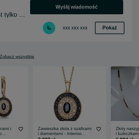
Wyślij wiadomość
jubilerpatlek numer prywatny jest tylko do sms
Pokaż
xxx xxx xxx
Zobacz wszystkie
irami i
Zawieszka złota z szafirami
Złoty naszy
o
i diamentami - Intenso
i kuleczkam
ZZ14271