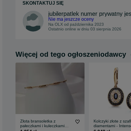
SKONTAKTUJ SIĘ
Nie ma jeszcze oceny
Na OLX od
października 2023
Ostatnio online w dniu 03 sierpnia 2026
Więcej od tego ogłoszeniodawcy
Złota bransoletka z
Kolczyki złote z szaf
pałeczkami i kuleczkami
diamentami - Intens
pr.585
GZ14271