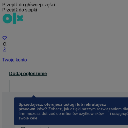
Przejdź do głównej części
Przejdź do stopki
Czat
Twoje konto
Dodaj ogłoszenie
Dla biznesu
opens in a new tab
Sprzedajesz, oferujesz usługi lub rekrutujesz
pracowników?
Zobacz, jak dzięki naszym rozwiązaniom dl
firm możesz dotrzeć do milionów użytkowników — i osiągną
swoje cele.