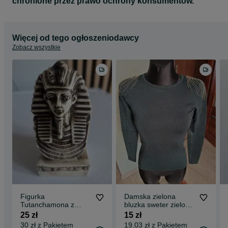
chronione przez prawo ochrony konsumentów.
Więcej od tego ogłoszeniodawcy
Zobacz wszystkie
Figurka
Damska zielona
Tutanchamona z
bluzka sweter zielony
Egiptu
z naszywkami ORSAY
25 zł
15 zł
S
30 zł z Pakietem
19,03 zł z Pakietem