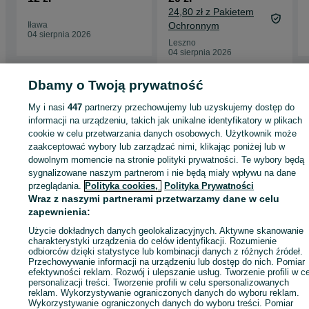
24,80 zł z Pakietem
Iława
Ochronnym
04 sierpnia 2026
Leszno
04 sierpnia 2026
Dbamy o Twoją prywatność
Strona główna
Antyki i Kolekcje
Rękodzieło
Produkty rękodzielnicze
My i nasi
447
partnerzy przechowujemy lub uzyskujemy dostęp do
Produkty rękodzielnicze - Warmińsko-mazurskie
Produkty rękodzielnicze -
informacji na urządzeniu, takich jak unikalne identyfikatory w plikach
Iława
cookie w celu przetwarzania danych osobowych. Użytkownik może
zaakceptować wybory lub zarządzać nimi, klikając poniżej lub w
dowolnym momencie na stronie polityki prywatności. Te wybory będą
KATEGORIA
sygnalizowane naszym partnerom i nie będą miały wpływu na dane
przeglądania.
Polityka cookies,
Polityka Prywatności
ID:
896312122
Wyświetlenia: 
Wraz z naszymi partnerami przetwarzamy dane w celu
zapewnienia:
Użycie dokładnych danych geolokalizacyjnych. Aktywne skanowanie
Kup
charakterystyki urządzenia do celów identyfikacji. Rozumienie
odbiorców dzięki statystyce lub kombinacji danych z różnych źródeł.
Przechowywanie informacji na urządzeniu lub dostęp do nich. Pomiar
efektywności reklam. Rozwój i ulepszanie usług. Tworzenie profili w c
personalizacji treści. Tworzenie profili w celu spersonalizowanych
reklam. Wykorzystywanie ograniczonych danych do wyboru reklam.
Wykorzystywanie ograniczonych danych do wyboru treści. Pomiar