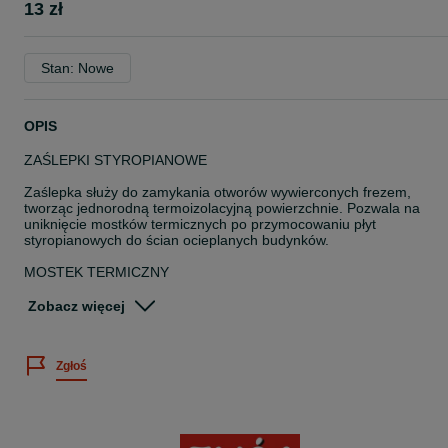
13 zł
Stan: Nowe
OPIS
ZAŚLEPKI STYROPIANOWE
Zaślepka służy do zamykania otworów wywierconych frezem,
tworząc jednorodną termoizolacyjną powierzchnie. Pozwala na
uniknięcie mostków termicznych po przymocowaniu płyt
styropianowych do ścian ocieplanych budynków.
MOSTEK TERMICZNY
negatywne zjawisko w budownictwie polegającej na istnieniu miejs
w przegrodzie cieplnej budynku , których przewodnictwo cieplne jes
Zobacz więcej
znacznie większe niż przegrody . W miejscach mostków oraz ich
pobliżu obserwuje się niższą temperaturę powierzchni wewnętrznej
Jego przyczyną jest błędne zaprojektowanie lub wadliwe wykonani
Zgłoś
detali budynku, co prowadzi do powiększonych strat ciepła,
zawilgocenia wnętrz i powstawania pleśni.
CERTYFIKAT
Likwidacja mostka termicznego powoduje otrzymanie prawidłoweg