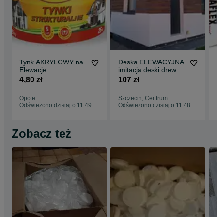
Tynk AKRYLOWY na
Deska ELEWACYJNA
Elewacje
imitacja deski drewna
DOCIEPLENIA domu
drzewa pomalowana
4,80 zł
107 zł
5 lat Gwarancji kolor
w kolorze
Opole
Szczecin, Centrum
Odświeżono dzisiaj o 11:49
Odświeżono dzisiaj o 11:48
Zobacz też