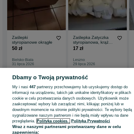
Zaślepki
Zaślepka Zatyczka
styropianowe okrągłe
styropianowa, krążek
styropianowy
50 zł
17 zł
termodybel 68/18mm
biały
Bielsko-Biała
Leszno
31 lipca 2026
29 lipca 2026
Dbamy o Twoją prywatność
Strona główna
Budowa i Remont
Ściany i elewacje
Izolacje
Styropian
My i nasi
447
partnerzy przechowujemy lub uzyskujemy dostęp do
Styropian - Małopolskie
Styropian - Kraków
Styropian - Bieńczyce
informacji na urządzeniu, takich jak unikalne identyfikatory w plikach
cookie w celu przetwarzania danych osobowych. Użytkownik może
zaakceptować wybory lub zarządzać nimi, klikając poniżej lub w
KATEGORIA
dowolnym momencie na stronie polityki prywatności. Te wybory będą
sygnalizowane naszym partnerom i nie będą miały wpływu na dane
ID:
451253939
Wyświetlenia: 15
przeglądania.
Polityka cookies,
Polityka Prywatności
Wraz z naszymi partnerami przetwarzamy dane w celu
zapewnienia: