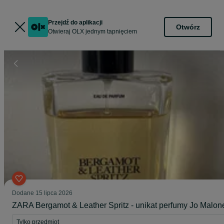
Przejdź do aplikacji
Otwórz
Otwieraj OLX jednym tapnięciem
Dodane
15 lipca 2026
ZARA Bergamot & Leather Spritz - unikat perfumy Jo Malon
Tylko przedmiot