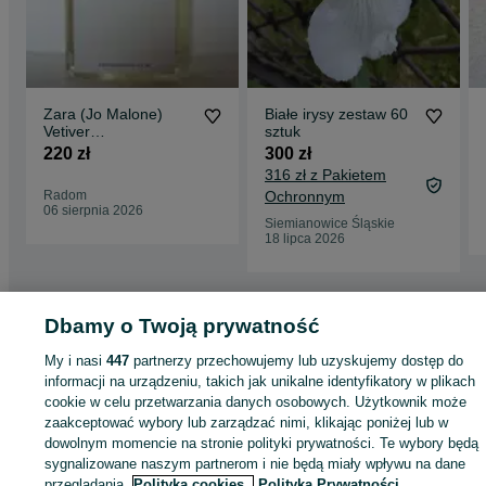
Zara (Jo Malone)
Białe irysy zestaw 60
Vetiver
sztuk
Pamplemousse -
220 zł
300 zł
90ml - STARA
316 zł z Pakietem
WERSJA
Radom
Ochronnym
06 sierpnia 2026
Siemianowice Śląskie
18 lipca 2026
Dbamy o Twoją prywatność
Strona główna
Zdrowie i Uroda
Perfumy
Uniseks
Wody perfumowane
Wody perfumowane - Dolnośląskie
Wody perfumowane - Wrocław
Wody
My i nasi
447
partnerzy przechowujemy lub uzyskujemy dostęp do
perfumowane - Fabryczna
informacji na urządzeniu, takich jak unikalne identyfikatory w plikach
cookie w celu przetwarzania danych osobowych. Użytkownik może
zaakceptować wybory lub zarządzać nimi, klikając poniżej lub w
KATEGORIA
dowolnym momencie na stronie polityki prywatności. Te wybory będą
sygnalizowane naszym partnerom i nie będą miały wpływu na dane
ID:
1074060849
Wyświetlenia: 1
przeglądania.
Polityka cookies,
Polityka Prywatności