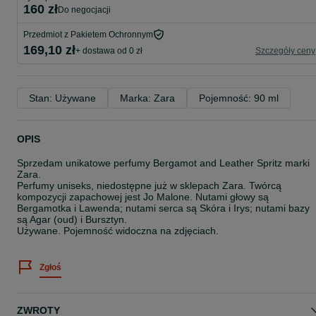
160 zł
do negocjacji
Przedmiot z Pakietem Ochronnym
169,10 zł
+ dostawa od 0 zł
Szczegóły ceny
Stan: Używane
Marka: Zara
Pojemność: 90 ml
OPIS
Sprzedam unikatowe perfumy Bergamot and Leather Spritz marki
Zara.
Perfumy uniseks, niedostępne już w sklepach Zara. Twórcą
kompozycji zapachowej jest Jo Malone. Nutami głowy są
Bergamotka i Lawenda; nutami serca są Skóra i Irys; nutami bazy
są Agar (oud) i Bursztyn.
Używane. Pojemność widoczna na zdjęciach.
Zgłoś
ZWROTY