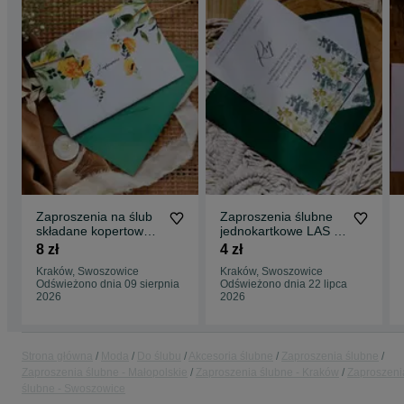
Zaproszenia na ślub
Zaproszenia ślubne
składane kopertowe
jednokartkowe LAS I
SŁONECZNIKI GOLD
PTAKI
8 zł
4 zł
Kraków, Swoszowice
Kraków, Swoszowice
Odświeżono dnia 09 sierpnia
Odświeżono dnia 22 lipca
2026
2026
Strona główna
Moda
Do ślubu
Akcesoria ślubne
Zaproszenia ślubne
Zaproszenia ślubne - Małopolskie
Zaproszenia ślubne - Kraków
Zaproszeni
ślubne - Swoszowice