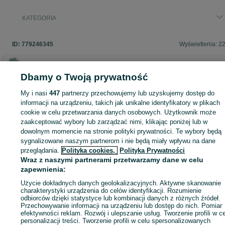
KATEGORIA
ID:
779246345
Wyświetlenia: 2
Dbamy o Twoją prywatność
Zaloguj się lub załóż konto na OLX, aby skontaktować się z t
My i nasi
447
partnerzy przechowujemy lub uzyskujemy dostęp do
sprzedającym
informacji na urządzeniu, takich jak unikalne identyfikatory w plikach
cookie w celu przetwarzania danych osobowych. Użytkownik może
zaakceptować wybory lub zarządzać nimi, klikając poniżej lub w
dowolnym momencie na stronie polityki prywatności. Te wybory będą
Zaloguj się / Załóż konto
sygnalizowane naszym partnerom i nie będą miały wpływu na dane
przeglądania.
Polityka cookies,
Polityka Prywatności
Zadzwoń / SMS
Wyślij wiadomość
Wraz z naszymi partnerami przetwarzamy dane w celu
zapewnienia:
Użycie dokładnych danych geolokalizacyjnych. Aktywne skanowanie
charakterystyki urządzenia do celów identyfikacji. Rozumienie
odbiorców dzięki statystyce lub kombinacji danych z różnych źródeł.
Przechowywanie informacji na urządzeniu lub dostęp do nich. Pomiar
efektywności reklam. Rozwój i ulepszanie usług. Tworzenie profili w c
personalizacji treści. Tworzenie profili w celu spersonalizowanych