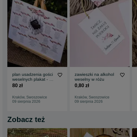
plan usadzenia gości
zawieszki na alkohol
weselnych plakat - w
weselny w różu
stylu Harrego Pottera
80 zł
0,80 zł
Kraków, Swoszowice
Kraków, Swoszowice
09 sierpnia 2026
09 sierpnia 2026
Zobacz też