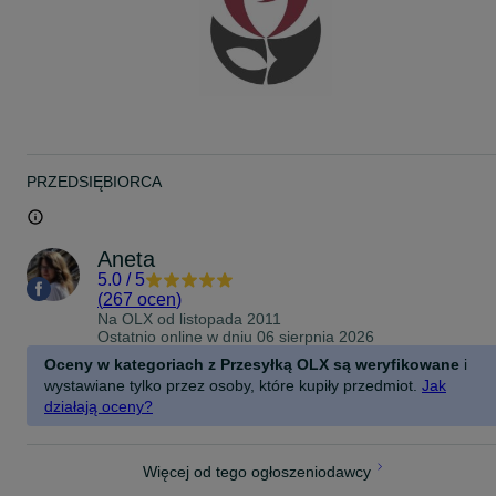
Koszt: 5 zł/szt (lak + 2 zł)
PRZEDSIĘBIORCA
Aneta
5.0
/
5
(
267 ocen
)
Na OLX od
listopada 2011
Ostatnio online w dniu 06 sierpnia 2026
Oceny w kategoriach z Przesyłką OLX są weryfikowane
i
wystawiane tylko przez osoby, które kupiły przedmiot.
Jak
działają oceny?
Więcej od tego ogłoszeniodawcy