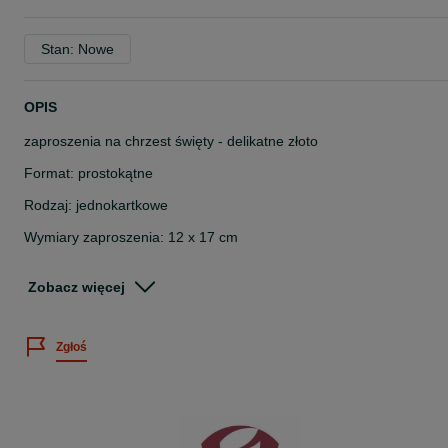
Stan: Nowe
OPIS
zaproszenia na chrzest święty - delikatne złoto
Format: prostokątne
Rodzaj: jednokartkowe
Wymiary zaproszenia: 12 x 17 cm
Gramatura papieru: 300 g
Zobacz więcej
Rodzaj papieru: gładki
Kolor papieru: biały i złoty
Zgłoś
Koperta: biel
Wstążka ryps