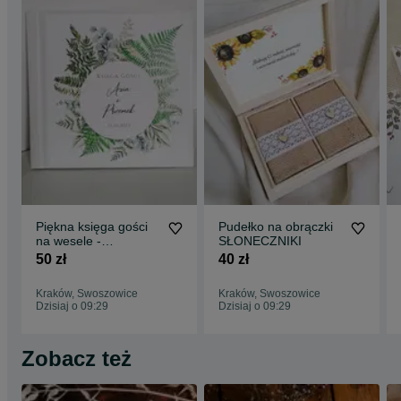
Piękna księga gości
Pudełko na obrączki
na wesele -
SŁONECZNIKI
PAPROCIE
50 zł
40 zł
Kraków, Swoszowice
Kraków, Swoszowice
Dzisiaj o 09:29
Dzisiaj o 09:29
Zobacz też