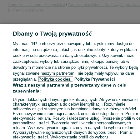
Zaproszenia ślubne - Małopolskie
Zaproszenia ślubne - Kraków
Zaproszeni
ślubne - Swoszowice
KATEGORIA
Dbamy o Twoją prywatność
ID:
822446552
Wyświetlenia: 1
My i nasi
447
partnerzy przechowujemy lub uzyskujemy dostęp do
informacji na urządzeniu, takich jak unikalne identyfikatory w plikach
cookie w celu przetwarzania danych osobowych. Użytkownik może
zaakceptować wybory lub zarządzać nimi, klikając poniżej lub w
dowolnym momencie na stronie polityki prywatności. Te wybory będą
Zaloguj się lub załóż konto na OLX, aby skontaktować się z t
sygnalizowane naszym partnerom i nie będą miały wpływu na dane
sprzedającym
przeglądania.
Polityka cookies,
Polityka Prywatności
Wraz z naszymi partnerami przetwarzamy dane w celu
zapewnienia:
Zaloguj się / Załóż konto
Użycie dokładnych danych geolokalizacyjnych. Aktywne skanowanie
charakterystyki urządzenia do celów identyfikacji. Rozumienie
odbiorców dzięki statystyce lub kombinacji danych z różnych źródeł.
Przechowywanie informacji na urządzeniu lub dostęp do nich. Pomiar
Zadzwoń / SMS
Wyślij wiadomość
efektywności reklam. Rozwój i ulepszanie usług. Tworzenie profili w c
personalizacji treści. Tworzenie profili w celu spersonalizowanych
reklam. Wykorzystywanie ograniczonych danych do wyboru reklam.
Wykorzystywanie ograniczonych danych do wyboru treści. Pomiar
efektywności treści. Wykorzystanie profili do wyboru