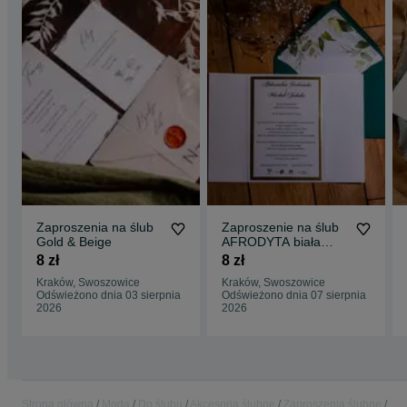
Zaproszenia na ślub
Zaproszenie na ślub
Gold & Beige
AFRODYTA biała
eustoma
8 zł
8 zł
Kraków, Swoszowice
Kraków, Swoszowice
Odświeżono dnia 03 sierpnia
Odświeżono dnia 07 sierpnia
2026
2026
Strona główna
Moda
Do ślubu
Akcesoria ślubne
Zaproszenia ślubne