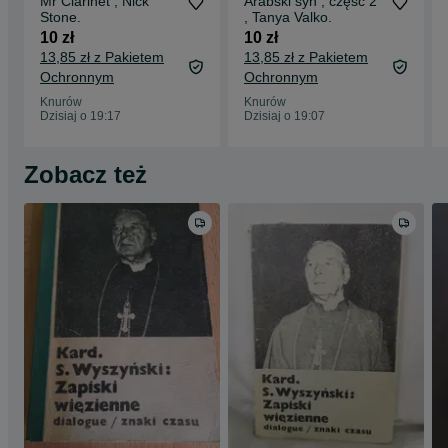
Mr Clarinet , Nick
Arabski syn , część 2
Stone.
, Tanya Valko.
10 zł
10 zł
13,85 zł z Pakietem
13,85 zł z Pakietem
Ochronnym
Ochronnym
Knurów
Knurów
Dzisiaj o 19:17
Dzisiaj o 19:07
Zobacz też