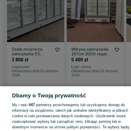
Szafa mroźnicza
Witryna zamrażarka
zamrażarka ES
167cm 2023r regał
SYSTEM 1,65m i inne
mroźniczy mroźnia
3 800 zł
5 400 zł
urządzenia
szafa mroźnicza
Legionowo
Łódź, Górna
GWARANCJA
DOSTAWA ES
Odświeżono dnia 03 sierpnia
Odświeżono dnia 03 sierpnia
SYSTEM PRIMUS
2026
2026
66.206 2.D JBG
Strona główna
Dbamy o Twoją prywatność
Firma i Przemysł
Sklepy i magazyny
Lady i witryny
chłodnicze
Lady i witryny chłodnicze - Łódzkie
Lady i witryny chłodnicze -
My i nasi
447
partnerzy przechowujemy lub uzyskujemy dostęp do
Łódź
Lady i witryny chłodnicze - Górna
informacji na urządzeniu, takich jak unikalne identyfikatory w plikach
cookie w celu przetwarzania danych osobowych. Użytkownik może
KATEGORIA
zaakceptować wybory lub zarządzać nimi, klikając poniżej lub w
dowolnym momencie na stronie polityki prywatności. Te wybory będą