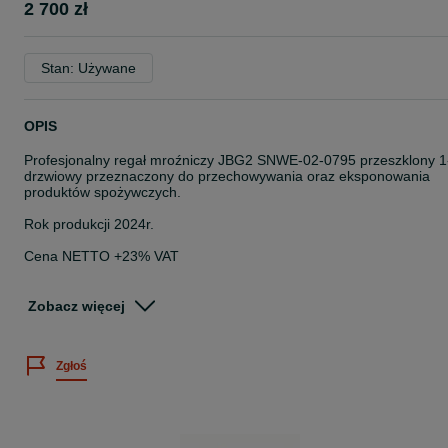
2 700 zł
Stan: Używane
OPIS
Profesjonalny regał mroźniczy JBG2 SNWE-02-0795 przeszklony 1
drzwiowy przeznaczony do przechowywania oraz eksponowania
produktów spożywczych.
Rok produkcji 2024r.
Cena NETTO +23% VAT
• Drzwi przeszklone wyposażone w profilowany uchwyt do
otwierania.
Zobacz więcej
• Półki o wzmocnionej konstrukcji posiadają regulowaną wysokość.
• Oświetlenie LED pionowe po obu stronach drzwi, zwiększa
widoczność produktów.
Zgłoś
• Dynamiczny obieg powietrza, co pozwala na równomierny rozkła
temperatury wewnątrz komory.
• Elektroniczny panel sterowania marki Carel umożliwia ustalenie
temperatury w zakresie od 25°C do 21°C.
• Cyfrowy wyświetlacz informuje o aktualnej temperaturze w