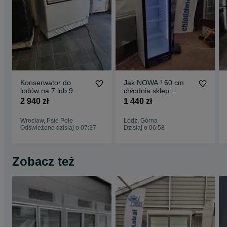
Konserwator do
Jak NOWA ! 60 cm
lodów na 7 lub 9
chłodnia sklep
kuwet 2021rok
lodówka DOSTAWA
2 940 zł
1 440 zł
kuweciarka na lody
GWARANCJA gastro
JUKA M400Q
bar witryna
Wrocław, Psie Pole
Łódź, Górna
zamrażarka witryna
Odświeżono dzisiaj o 07:37
Dzisiaj o 06:58
DOSTAWA do lodów
gałkowych
Zobacz też