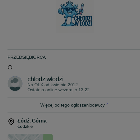
komorze.
• Funkcja automatycznego odszraniania.
• Rodzaj agregatu: Wewnętrzny (Plug-In)
• Szerokość (cm): 90
• Głębokość (cm): 70
• Wysokość (cm): 218 (z nóżkami)
• ekologiczny czynnik chłodniczy R 290
Gwarancja 30 dni WPISANA NA FAKTURZE
Możliwy transport 2 zł/ 1 km - CAŁY KRAJ - po Łodzi 150zł
Odbiór osobisty 93-460 Łódź ul. Chocianowicka
PRZEDSIĘBIORCA
Posiadamy serwis:
Łódź
chlodziwlodzi
Warszawa i okolice
Na OLX od
kwietnia 2012
Wrocław
Ostatnio online wczoraj o 13:22
Ruda Śląska (cały Śląsk)
Toruń/Bydgoszcz i okolice
Oraz zaprzyjaźnione serwisy na terenie całego KRAJU.
Więcej od tego ogłoszeniodawcy
Więcej lad i sprzętu chłodniczego na innych moich ogłoszeniach
CHLODZIWLODZI.OLX.PL
Łódź
,
Górna
Łódzkie
Arek tel. 5 0 9 - 8 2 3 - 2 2 2