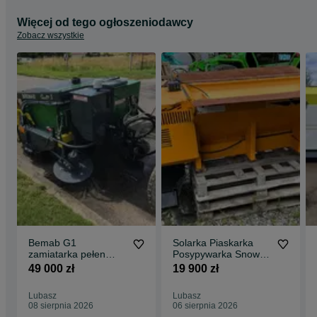
Więcej od tego ogłoszeniodawcy
Zobacz wszystkie
Bemab G1
Solarka Piaskarka
zamiatarka pełen
Posypywarka Snoway
serwis Iseki Kubota
Epoke Schmidt Nido
49 000 zł
19 900 zł
Schmidt MSH
Stratos silnik
Lubasz
Lubasz
08 sierpnia 2026
06 sierpnia 2026