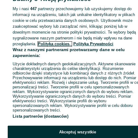
My i nasi
447
partnerzy przechowujemy lub uzyskujemy dostęp do
Strona główna
informacji na urządzeniu, takich jak unikalne identyfikatory w plikach
Firma i Przemysł
Maszyny i urządzenia
Sprzęt czyszczący
Zamiatarki
Zamiatarki - Wielkopolskie
Zamiatarki - Lubasz
cookie w celu przetwarzania danych osobowych. Użytkownik może
zaakceptować wybory lub zarządzać nimi, klikając poniżej lub w
dowolnym momencie na stronie polityki prywatności. Te wybory będą
KATEGORIA
sygnalizowane naszym partnerom i nie będą miały wpływu na dane
przeglądania.
Polityka cookies,
Polityka Prywatności
Wraz z naszymi partnerami przetwarzamy dane w celu
ID:
643264708
Wyświetlenia: 18
zapewnienia:
Użycie dokładnych danych geolokalizacyjnych. Aktywne skanowanie
charakterystyki urządzenia do celów identyfikacji. Rozumienie
Zadzwoń / SMS
Wyślij wiadomość
odbiorców dzięki statystyce lub kombinacji danych z różnych źródeł.
Przechowywanie informacji na urządzeniu lub dostęp do nich. Pomiar
efektywności reklam. Rozwój i ulepszanie usług. Tworzenie profili w c
personalizacji treści. Tworzenie profili w celu spersonalizowanych
reklam. Wykorzystywanie ograniczonych danych do wyboru reklam.
Wykorzystywanie ograniczonych danych do wyboru treści. Pomiar
efektywności treści. Wykorzystanie profili do wyboru
spersonalizowanych reklam. Wykorzystywanie profili w celu doboru
spersonalizowanych treści.
Lista partnerów (dostawców)
Akceptuj wszystkie