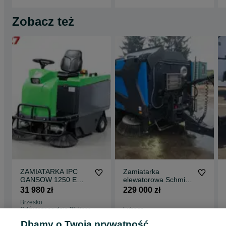
Zobacz też
ZAMIATARKA IPC
Zamiatarka
GANSOW 1250 E
elewatorowa Schmidt
NOWE BATERIE
Broddway Wasa 300
31 980 zł
229 000 zł
2014r 7800m²/h
+ Broddson filmy
Brzesko
26000 netto
Odświeżono dnia 31 lipca
Lubasz
2026
06 sierpnia 2026
Dbamy o Twoją prywatność