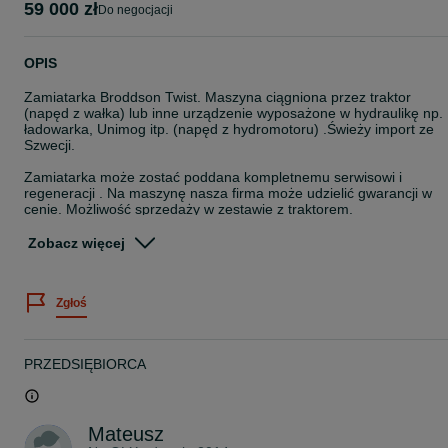
59 000 zł
do negocjacji
OPIS
Zamiatarka Broddson Twist. Maszyna ciągniona przez traktor
(napęd z wałka) lub inne urządzenie wyposażone w hydraulikę np.
ładowarka, Unimog itp. (napęd z hydromotoru) .Świeży import ze
Szwecji.
Zamiatarka może zostać poddana kompletnemu serwisowi i
regeneracji . Na maszynę nasza firma może udzielić gwarancji w
cenie. Możliwość sprzedaży w zestawie z traktorem.
Dane techniczne maszyny :
Zobacz więcej
Długość bez dyszla - 3.000mm
Zgłoś
Długość z dyszlem - 3.730mm
Szerokość bez szczotek bocznych - 1.730
PRZEDSIĘBIORCA
Wysokość - 1.530mm
Waga netto - 1.400kg
Mateusz
Dopuszczalna waga brutto - 3000kg