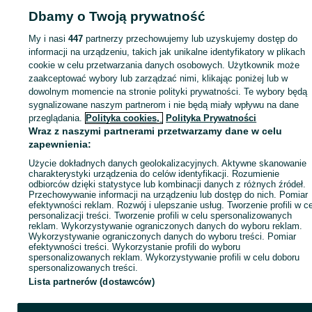
Zapraszamy.
Dbamy o Twoją prywatność
My i nasi
447
partnerzy przechowujemy lub uzyskujemy dostęp do
Strona główna
Firma i Przemysł
Maszyny i urządzenia
Sprzęt czyszczący
informacji na urządzeniu, takich jak unikalne identyfikatory w plikach
Zamiatarki
Zamiatarki - Wielkopolskie
Zamiatarki - Lubasz
cookie w celu przetwarzania danych osobowych. Użytkownik może
zaakceptować wybory lub zarządzać nimi, klikając poniżej lub w
dowolnym momencie na stronie polityki prywatności. Te wybory będą
KATEGORIA
sygnalizowane naszym partnerom i nie będą miały wpływu na dane
przeglądania.
Polityka cookies,
Polityka Prywatności
Wraz z naszymi partnerami przetwarzamy dane w celu
ID:
665342880
Wyświetlenia: 24
zapewnienia:
Użycie dokładnych danych geolokalizacyjnych. Aktywne skanowanie
Zadzwoń / SMS
Wyślij wiadomość
charakterystyki urządzenia do celów identyfikacji. Rozumienie
odbiorców dzięki statystyce lub kombinacji danych z różnych źródeł.
Przechowywanie informacji na urządzeniu lub dostęp do nich. Pomiar
efektywności reklam. Rozwój i ulepszanie usług. Tworzenie profili w c
personalizacji treści. Tworzenie profili w celu spersonalizowanych
reklam. Wykorzystywanie ograniczonych danych do wyboru reklam.
Wykorzystywanie ograniczonych danych do wyboru treści. Pomiar
efektywności treści. Wykorzystanie profili do wyboru
spersonalizowanych reklam. Wykorzystywanie profili w celu doboru
spersonalizowanych treści.
Lista partnerów (dostawców)