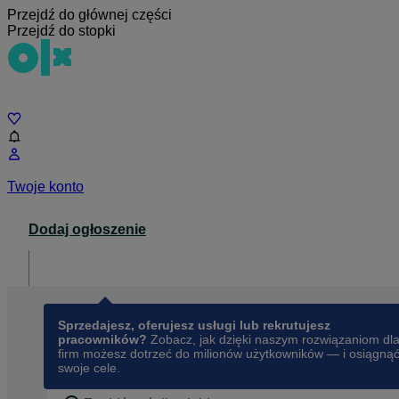
Przejdź do głównej części
Przejdź do stopki
Czat
Twoje konto
Dodaj ogłoszenie
Dla biznesu
opens in a new tab
Sprzedajesz, oferujesz usługi lub rekrutujesz
pracowników?
Zobacz, jak dzięki naszym rozwiązaniom dl
firm możesz dotrzeć do milionów użytkowników — i osiągną
swoje cele.