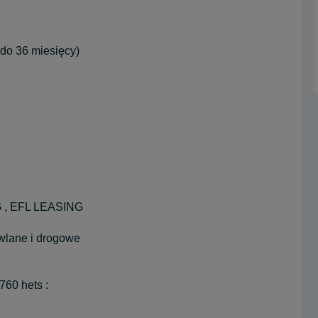
do 36 miesięcy)
 , EFL LEASING
owlane i drogowe
60 hets :