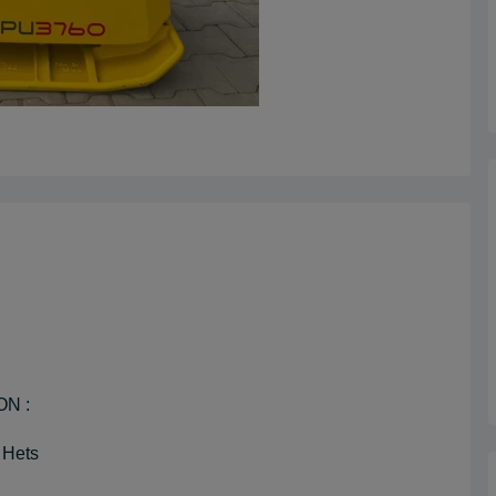
ON :
Hets