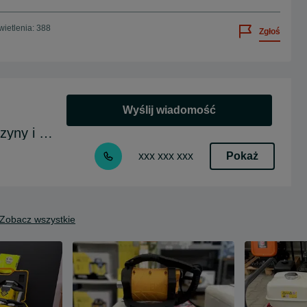
ietlenia: 388
Zgłoś
Wyślij wiadomość
CEZAR TECH cezartech.pl Maszyny i Urzadzenia
Pokaż
xxx xxx xxx
Zobacz wszystkie