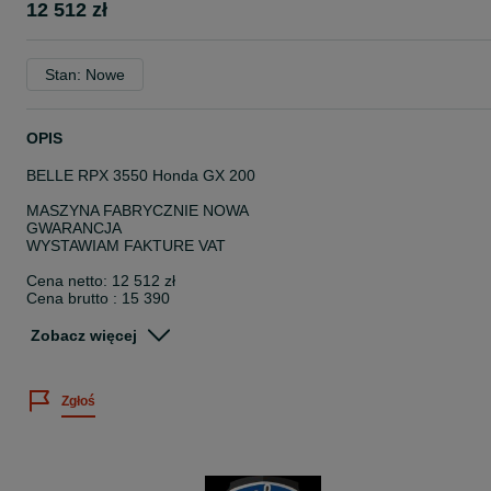
12 512 zł
Stan: Nowe
OPIS
BELLE RPX 3550 Honda GX 200
MASZYNA FABRYCZNIE NOWA
GWARANCJA
WYSTAWIAM FAKTURE VAT
Cena netto: 12 512 zł
Cena brutto : 15 390
MOŻLIWY LEASING - ALIOR LEASING lub PKO Leasing - bez
pośredników
Zobacz więcej
www.cezartech.pl - MASZYNY BUDOWLANE I URZĄDZENIA
Zgłoś
Zagęszczarka RPX 35/50 to maszyna z nowej serii zagęszczarek
angielskiego producenta Belle przeznaczona do pracy w ciężkich
warunkach. Wyposażona jest w ulepszoną płytę, dzięki której
zwiększa się prędkość posuwu. Nowoczesna konstrukcja wpływa n
zwiększenie siły zagęszczania, co skraca czas pracy przy jeszcze