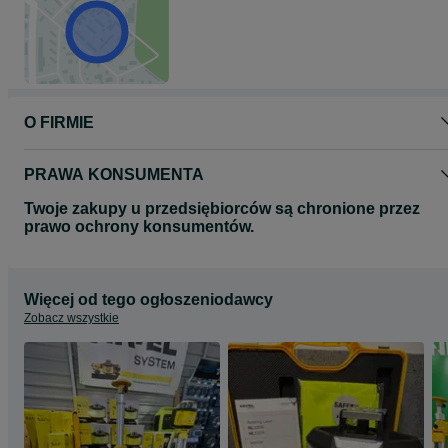
Niska emisja wibracji na ręce operatora pozwala na długi czas
użytkowania
Dźwignia gazu zamontowana na dyszlu, przy dźwigni zmiany
kierunku jazdy ułatwia użytkowanie
Opcjonalnie dostępna podkładka elastyczna
O FIRMIE
PRAWA KONSUMENTA
Twoje zakupy u przedsiębiorców są chronione przez
prawo ochrony konsumentów.
Więcej od tego ogłoszeniodawcy
Zobacz wszystkie