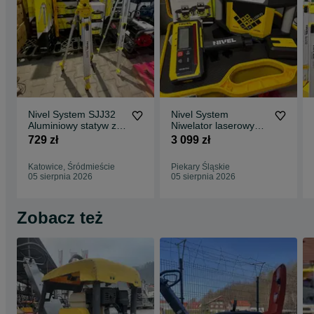
Nivel System SJJ32
Nivel System
Aluminiowy statyw z
Niwelator laserowy
wysięgnikiem, nowy,
NL320 R lata statyw
729 zł
3 099 zł
FV
RD300 Nowy faktura
+ Dalmierz HDM Little
Katowice, Śródmieście
Piekary Śląskie
Friend
05 sierpnia 2026
05 sierpnia 2026
Zobacz też