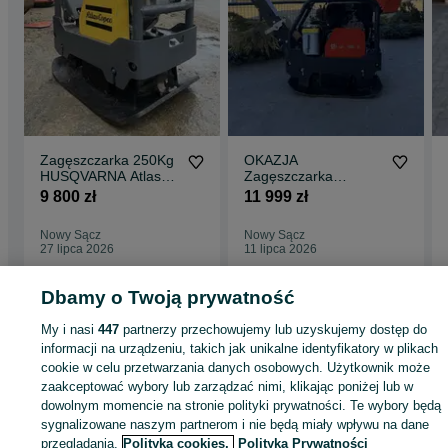
Zagęszczarka 250Kg
OKAZJA
HUSQVARNA Atlas
Zagęszczarka
Copco LG 200 z
HUSQVARNA Atlas
9 800 zł
11 999 zł
Norwegii2019r
Copco LG204 Import
Norwegia 250Kg
Nowy Sącz
Nowy Sącz
27 lipca 2026
11 lipca 2026
Dbamy o Twoją prywatność
Strona główna
Budowa i Remont
Maszyny budowlane
Zagęszczarki
My i nasi
447
partnerzy przechowujemy lub uzyskujemy dostęp do
Zagęszczarki - Śląskie
Zagęszczarki - Orzesze
Zagęszczarki - Zgoń
informacji na urządzeniu, takich jak unikalne identyfikatory w plikach
cookie w celu przetwarzania danych osobowych. Użytkownik może
zaakceptować wybory lub zarządzać nimi, klikając poniżej lub w
KATEGORIA
dowolnym momencie na stronie polityki prywatności. Te wybory będą
sygnalizowane naszym partnerom i nie będą miały wpływu na dane
ID:
743546538
Wyświetlenia: 3
przeglądania.
Polityka cookies,
Polityka Prywatności