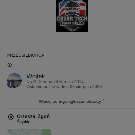
głębszym i dokładniejszym zagęszczeniu podłoża.
Zagęszczarka wyposażona jest w licznik motogodzin z
obrotomierzem.
Specyfikacja techniczna zagęszczarki Belle RPX 35/50:
Waga: 180 kg
Silnik: Honda GX 200
Paliwo: Benzyna bezołowiowa 95 lub 98 okt.
Moc silnika: 5,5 KM / 4,0 kW
Rozmiar płyty: 500 x 700 mm
PRZEDSIĘBIORCA
Siła wymuszająca: 35 kN
Częstotliwość wibracji: 81 hz
Prędkość posuwu: 26 m/min
Zalety zagęszczarki Belle RPX 35/50:
Wojtek
Na OLX od
października 2014
Mocna konstrukcja gwarantuje wytrzymałość i niezawodność w
Ostatnio online w dniu 05 sierpnia 2026
najtrudniejszych warunkach pracy
Zintegrowany zestaw kół pozwala na bezpieczny i łatwy transport
Dodatkowy, sztywny uchwyt do prowadzenia maszyny
- Lepsza kontrola w trakcie użytkowania maszyny
Więcej od tego ogłoszeniodawcy
- Możliwość użycia większej siły przy przesuwaniu maszyny
- Wykluczenie możliwości uszkodzenia mechanizmu zmiany
kierunku jazdy
Orzesze
,
Zgoń
Mocna blokada dyszla
Śląskie
Specjalnie wyprofilowana płyta zapewnia doskonałą jakość
zagęszczania i prędkość posuwu