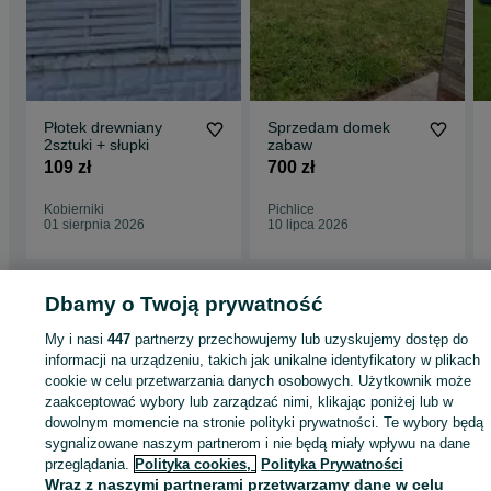
Płotek drewniany
Sprzedam domek
2sztuki + słupki
zabaw
109 zł
700 zł
Kobierniki
Pichlice
01 sierpnia 2026
10 lipca 2026
Dbamy o Twoją prywatność
Strona główna
Dom i Ogród
Ogród
Architektura ogrodowa
Altany i wiaty
My i nasi
447
partnerzy przechowujemy lub uzyskujemy dostęp do
Altany i wiaty - Śląskie
Altany i wiaty - Aleksandria Druga
informacji na urządzeniu, takich jak unikalne identyfikatory w plikach
cookie w celu przetwarzania danych osobowych. Użytkownik może
zaakceptować wybory lub zarządzać nimi, klikając poniżej lub w
KATEGORIA
dowolnym momencie na stronie polityki prywatności. Te wybory będą
sygnalizowane naszym partnerom i nie będą miały wpływu na dane
ID:
909903950
Wyświetlenia: 5
przeglądania.
Polityka cookies,
Polityka Prywatności
Wraz z naszymi partnerami przetwarzamy dane w celu