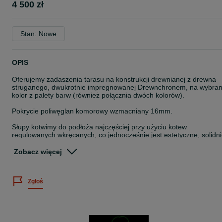
4 500 zł
Stan: Nowe
OPIS
Oferujemy zadaszenia tarasu na konstrukcji drewnianej z drewna
struganego, dwukrotnie impregnowanej Drewnchronem, na wybra
kolor z palety barw (również połącznia dwóch kolorów).
Pokrycie poliwęglan komorowy wzmacniany 16mm.
Słupy kotwimy do podłoża najczęściej przy użyciu kotew
regulowanych wkręcanych, co jednocześnie jest estetyczne, solidn
trzyma konstrukcje oraz izoluje słup przed przeciąganiem wilgoci o
podłoża, co wydłuża trwałość konstrukcji.
Zobacz więcej
Stosujemy odpowiednie uszczelki oraz aluminiowe obróbki do
poliwęglanu komorowego.
Zgłoś
W naszej ofercie jest również układanie deski tarasowej oraz
zabudowa ścianek tarasu.
Wykonujemy również zadaszenia: