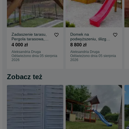
Zadaszenie tarasu,
Domek na
Pergola tarasowa,
podwyższeniu, ślizg,
Tarasy, Domki
mostek 2,5m, ścian
4 000 zł
8 800 zł
narzędziowe, Wiaty
wspinaczkowa,
Aleksandria Druga
Aleksandria Druga
huśtawka
Odświeżono dnia 05 sierpnia
Odświeżono dnia 05 sierpnia
2026
2026
Zobacz też