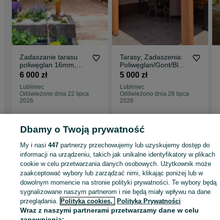
Zadaszanie tarasu
Tarasy; Zadaszenia:
poliwęglan 16mm,
Poliwęglan/Gont/Blac
Poliwęglan lity,
ha; Pergole; Altany;
6 000 zł
5 000 zł
Pergole, Tarasy,
Domki; Wiaty;
Lubliniec
Lubliniec
Markizy, Domki
Zabudowa: Lamele/
Odświeżono dnia 22 lipca
Odświeżono dnia 28 lipca
narzędziowe Altany,
Żaluzja/Deska;
2026
2026
Zadaszenia, Płotki,
Elewacje drewniane;
Żaluzje ruchome,
Podbitki; Kurnik
Podbitka
Dbamy o Twoją prywatność
Strona główna
Dom i Ogród
Ogród
Architektura ogrodowa
Altany i wiaty
My i nasi
447
partnerzy przechowujemy lub uzyskujemy dostęp do
Altany i wiaty - Śląskie
Altany i wiaty - Aleksandria Druga
informacji na urządzeniu, takich jak unikalne identyfikatory w plikach
cookie w celu przetwarzania danych osobowych. Użytkownik może
zaakceptować wybory lub zarządzać nimi, klikając poniżej lub w
KATEGORIA
dowolnym momencie na stronie polityki prywatności. Te wybory będą
sygnalizowane naszym partnerom i nie będą miały wpływu na dane
ID:
869518856
Wyświetlenia: 22
przeglądania.
Polityka cookies,
Polityka Prywatności
Wraz z naszymi partnerami przetwarzamy dane w celu
zapewnienia: