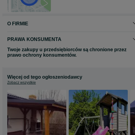
Zapraszamy do zapoznania się na portalu OLX z naszą ofertą
tarasów, pergoli, altan, placów zabaw, domków drewnianych
narzędziowych, zabudowy studni, drewutni itp.
O FIRMIE
TEL 88********26
PRAWA KONSUMENTA
Twoje zakupy u przedsiębiorców są chronione przez
prawo ochrony konsumentów.
Więcej od tego ogłoszeniodawcy
Zobacz wszystkie