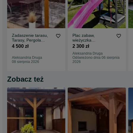
Zadaszenie tarasu,
Plac zabaw,
Tarasy, Pergola
wieżyczka
tarasowa, Markiza
zabudowana/domek,
4 500 zł
2 300 zł
tarasowa, Altany,
ślizg/zjeżdżalnia,
Aleksandria Druga
Wiaty,
piaskownica,
Aleksandria Druga
Odświeżono dnia 06 sierpnia
Poliwęglan/Gont/Blac
huśtawka
08 sierpnia 2026
2026
ha/Papa
termozgrzewalna,
Pierwsza Wycena
Zobacz też
GRATS!!!