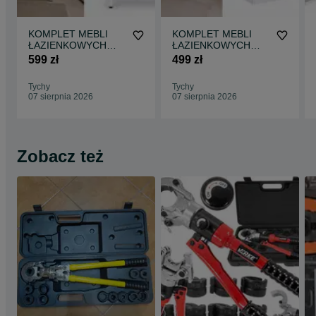
KOMPLET MEBLI
KOMPLET MEBLI
ŁAZIENKOWYCH
ŁAZIENKOWYCH
szafka stojąca z
szafka wisząca z
599 zł
499 zł
umywalką + szafka z
umywalką + szafka z
lustrem
lustrem
Tychy
Tychy
07 sierpnia 2026
07 sierpnia 2026
Zobacz też