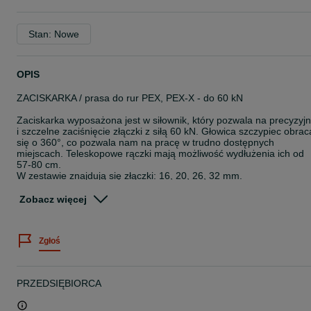
Stan: Nowe
OPIS
ZACISKARKA / prasa do rur PEX, PEX-X - do 60 kN
Zaciskarka wyposażona jest w siłownik, który pozwala na precyzyj
i szczelne zaciśnięcie złączki z siłą 60 kN. Głowica szczypiec obrac
się o 360°, co pozwala nam na pracę w trudno dostępnych
miejscach. Teleskopowe rączki mają możliwość wydłużenia ich od
57-80 cm.
W zestawie znajdują się złączki: 16, 20, 26, 32 mm.
Dołączona do zestawu plastikowa walizka daje nam możliwość
swobodnego transportu.
Zobacz więcej
DANE TECHNICZNE
Zaciskanie: 16-20-26-32
Zgłoś
Maksymalna siła nacisku: 60 kN / 6 T.
Długość: ok. 580 mm
Waga: około 5,05 kg
Złączki: Ø16, Ø20, Ø26, Ø32
PRZEDSIĘBIORCA
Nadaje się do: rur PEX PE-X
Długość rączki: 57-80 cm (regulowana)
Maksymalna średnica rury: 57-80 cm (regulowana)