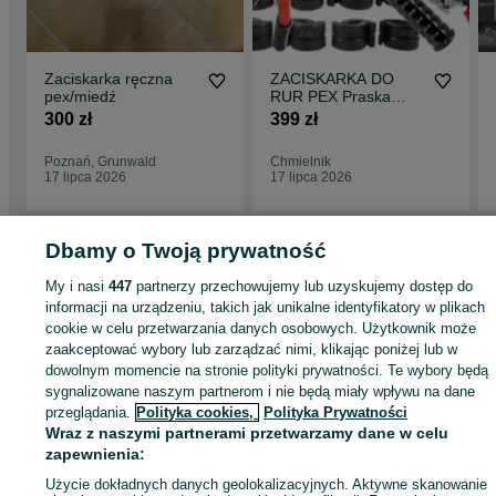
Zaciskarka ręczna
ZACISKARKA DO
pex/miedź
RUR PEX Praska
Hydrauliczna 16-
300 zł
399 zł
32mm Prasa U TH V
12 Ton
Poznań, Grunwald
Chmielnik
17 lipca 2026
17 lipca 2026
Dbamy o Twoją prywatność
Strona główna
Dom i Ogród
Narzędzia
Pozostałe Narzędzia
Pozostałe
My i nasi
447
partnerzy przechowujemy lub uzyskujemy dostęp do
Narzędzia - Śląskie
Pozostałe Narzędzia - Tychy
informacji na urządzeniu, takich jak unikalne identyfikatory w plikach
cookie w celu przetwarzania danych osobowych. Użytkownik może
zaakceptować wybory lub zarządzać nimi, klikając poniżej lub w
KATEGORIA
dowolnym momencie na stronie polityki prywatności. Te wybory będą
sygnalizowane naszym partnerom i nie będą miały wpływu na dane
przeglądania.
Polityka cookies,
Polityka Prywatności
ID:
646844089
Wyświetlenia:
Wraz z naszymi partnerami przetwarzamy dane w celu
zapewnienia:
Zadzwoń / SMS
Wyślij wiadomość
Użycie dokładnych danych geolokalizacyjnych. Aktywne skanowanie