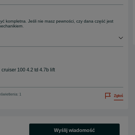
być kompletna. Jeśli nie masz pewności, czy dana część jest
mechanikiem.
ruiser 100 4.2 td 4.7b lift
świetlenia: 1
Zgłoś
Wyślij wiadomość