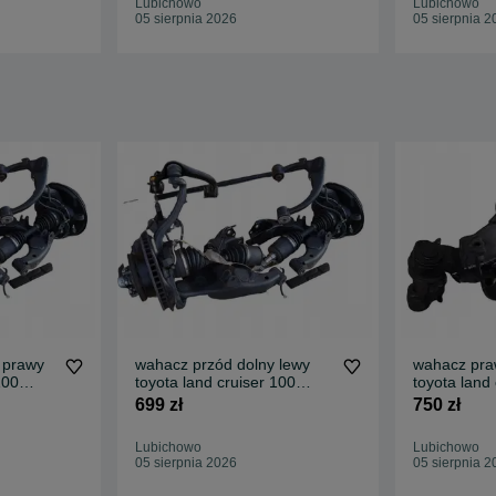
Lubichowo
Lubichowo
05 sierpnia 2026
05 sierpnia 2
 prawy
wahacz przód dolny lewy
wahacz pra
100
toyota land cruiser 100
toyota land
lexus lx 470 oryginał
d4d oryginał 
699 zł
750 zł
Lubichowo
Lubichowo
05 sierpnia 2026
05 sierpnia 2