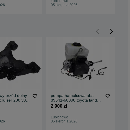
Lubichowo
Lub
026
05 sierpnia 2026
05 
wy przód dolny
pompa hamulcowa abs
Drz
 cruiser 200 v8
89541-60390 toyota land
toy
lift
cruiser 200 d4d
2 900 zł
650
Lubichowo
Pru
026
05 sierpnia 2026
20 