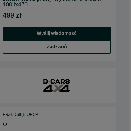
100 lx470
499 zł
Wyślij wiadomość
Zadzwoń
PRZEDSIĘBIORCA