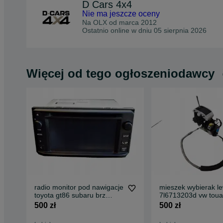
D Cars 4x4
Nie ma jeszcze oceny
Na OLX od
marca 2012
Ostatnio online w dniu 05 sierpnia 2026
Więcej od tego ogłoszeniodawcy
radio monitor pod nawigacje
mieszek wybierak l
toyota gt86 subaru brz
7l6713203d vw toua
scion 12-16
oryginał kompletny
500 zł
500 zł