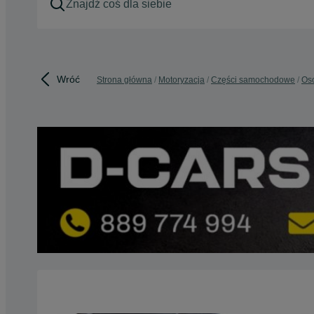
Wróć
Strona główna
Motoryzacja
Części samochodowe
Os