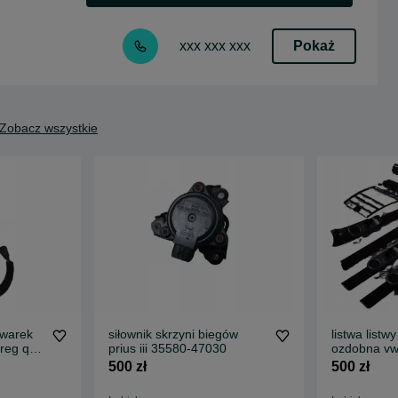
Pokaż
xxx xxx xxx
Zobacz wszystkie
ewarek
siłownik skrzyni biegów
listwa list
reg q7
prius iii 35580-47030
ozdobna vw
500 zł
500 zł