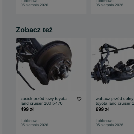
Lubichowo
Lubichowo
05 sierpnia 2026
05 sierpnia 2026
Zobacz też
zacisk przód lewy toyota
wahacz przód dolny
land cruiser 100 lx470
toyota land cruiser 
oryginał
499 zł
699 zł
Lubichowo
Lubichowo
05 sierpnia 2026
05 sierpnia 2026