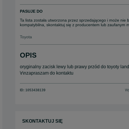
PASUJE DO
Ta lista została utworzona przez sprzedającego i może nie 
kompatybilna, skontaktuj się z producentem lub zaufanym 
Toyota
OPIS
oryginalny zacisk lewy lub prawy przód do toyoty land c
\r\nzapraszam do kontaktu
ID:
1053438139
Wy
SKONTAKTUJ SIĘ