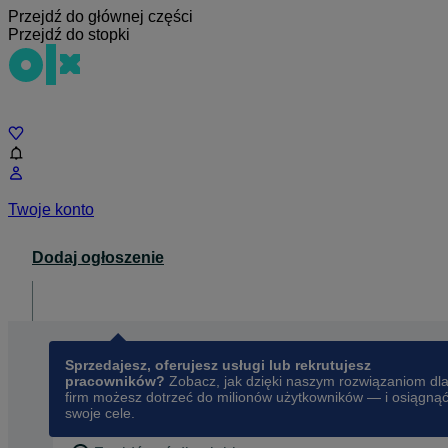
Przejdź do głównej części
Przejdź do stopki
Czat
Twoje konto
Dodaj ogłoszenie
Dla biznesu
opens in a new tab
Sprzedajesz, oferujesz usługi lub rekrutujesz
pracowników?
Zobacz, jak dzięki naszym rozwiązaniom dl
firm możesz dotrzeć do milionów użytkowników — i osiągną
swoje cele.