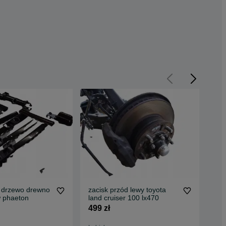
wy drzewo drewno
zacisk przód lewy toyota
sił
 phaeton
land cruiser 100 lx470
aur
499 zł
500