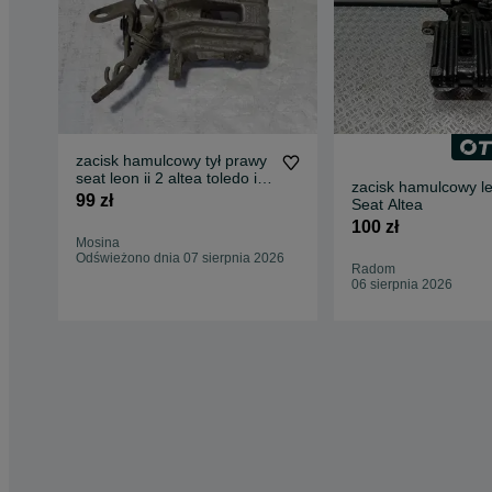
zacisk hamulcowy tył prawy
seat leon ii 2 altea toledo iii
zacisk hamulcowy le
3
99 zł
Seat Altea
100 zł
Mosina
Odświeżono dnia 07 sierpnia 2026
Radom
06 sierpnia 2026