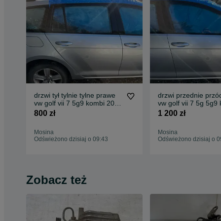
drzwi tył tylnie tylne prawe
drzwi przednie przó
vw golf vii 7 5g9 kombi 2012
vw golf vii 7 5g 5g9
- 2020 la7w
2012 - 2020 la7w
800 zł
1 200 zł
Mosina
Mosina
Odświeżono dzisiaj o 09:43
Odświeżono dzisiaj o 0
Zobacz też