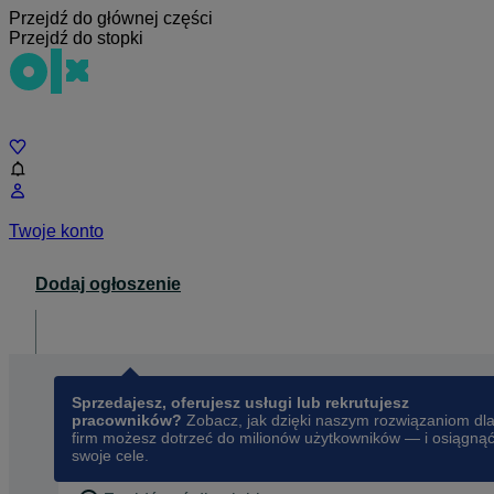
Przejdź do głównej części
Przejdź do stopki
Czat
Twoje konto
Dodaj ogłoszenie
Dla biznesu
opens in a new tab
Sprzedajesz, oferujesz usługi lub rekrutujesz
pracowników?
Zobacz, jak dzięki naszym rozwiązaniom dl
firm możesz dotrzeć do milionów użytkowników — i osiągną
swoje cele.