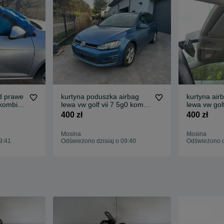
d prawe
kurtyna poduszka airbag
kurtyna air
 kombi
lewa vw golf vii 7 5g0 kombi
lewa vw golf
2012 – 2020 demontaż
hatchback 5
400 zł
400 zł
5g4880741d
5g4880741
Mosina
Mosina
9:41
Odświeżono dzisiaj o 09:40
Odświeżono dz