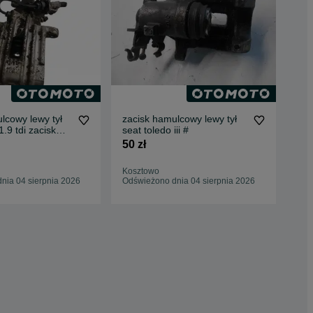
lcowy lewy tył
zacisk hamulcowy lewy tył
zac
1.9 tdi zacisk
seat toledo iii #
prz
a i
50 zł
45 
Kosztowo
Kos
nia 04 sierpnia 2026
Odświeżono dnia 04 sierpnia 2026
Odś