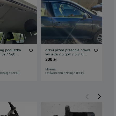
bag poduszka
drzwi przód przednie prawe
zbi
 vii 7 5g0
vw jetta v 5 golf v 5 vi 6
spr
 drzwi
kombi lc5f
5wa
300 zł
170
d
Mosina
Mos
isiaj o 09:40
Odświeżono dzisiaj o 09:19
Odś