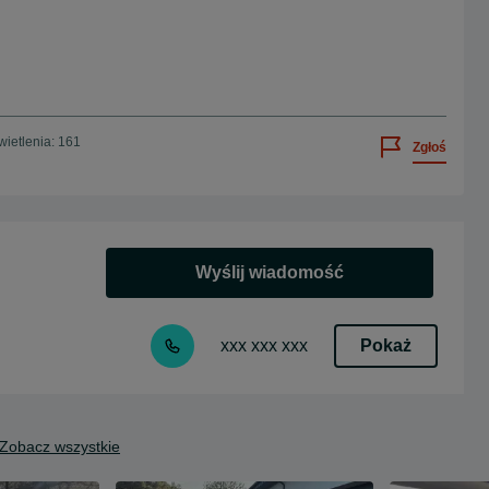
ietlenia: 161
Zgłoś
Wyślij wiadomość
Pokaż
xxx xxx xxx
Zobacz wszystkie