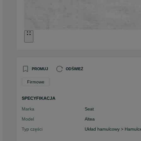
PROMUJ
ODŚWIEŻ
Firmowe
SPECYFIKACJA
Marka
Seat
Model
Altea
Typ części
Układ hamulcowy > Hamulce
Stan
Używane