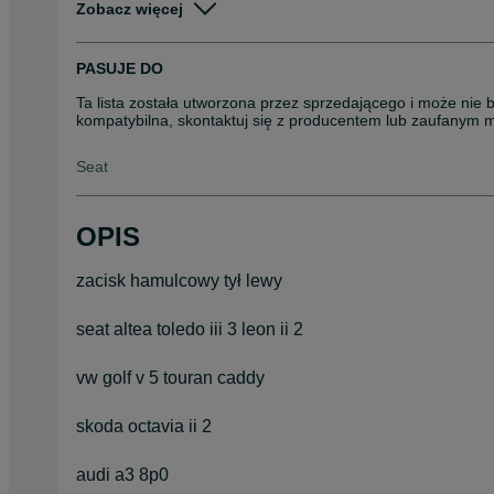
Zobacz więcej
Rodzaj
Układ hamulcowy
PASUJE DO
Ta lista została utworzona przez sprzedającego i może nie 
kompatybilna, skontaktuj się z producentem lub zaufanym 
Seat
OPIS
zacisk hamulcowy tył lewy
seat altea toledo iii 3 leon ii 2
vw golf v 5 touran caddy
skoda octavia ii 2
audi a3 8p0