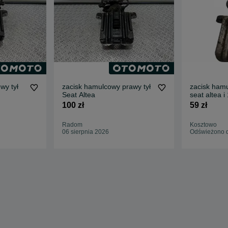
wy tył
zacisk hamulcowy prawy tył
zacisk hamu
Seat Altea
seat altea i 
lewy tył alte
100 zł
59 zł
Radom
Kosztowo
06 sierpnia 2026
Odświeżono d