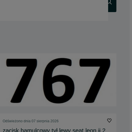
Szukaj
Odświeżono dnia 07 sierpnia 2026
zacisk hamulcowy tył lewy seat leon ii 2