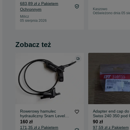
683,89 zł z Pakietem
Ochronnym
Kaszowo
Odświeżono dnia 05 si
Milicz
05 sierpnia 2026
Zobacz też
Rowerowy hamulec
Adapter end cap do
hydrauliczny Sram Level
Swiss 240 350 pod
przedni, nowy (463)
160 zł
90 zł
171,35 zł z Pakietem
97,59 zł z Pakietem