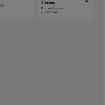
Ochronnym
Edw
026
Odś
Poznań, Grunwald
24 lipca 2026