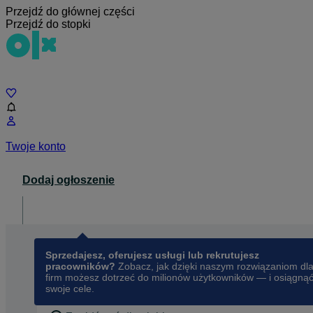
Przejdź do głównej części
Przejdź do stopki
Czat
Twoje konto
Dodaj ogłoszenie
Dla biznesu
opens in a new tab
Sprzedajesz, oferujesz usługi lub rekrutujesz
pracowników?
Zobacz, jak dzięki naszym rozwiązaniom dl
firm możesz dotrzeć do milionów użytkowników — i osiągną
swoje cele.