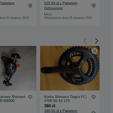
 Pakietem
525,94 zł z Pakietem
Ochronnym
Mili
05 
Milicz
nia 05 sierpnia 2026
Odświeżono dnia 05 sierpnia 2026
ulcowy Shimano
Korba Shimano Tiagra FC-
Zac
BR-M8000
4700 50-34 170
mt
360 zł
45 
380,55 zł z Pakietem