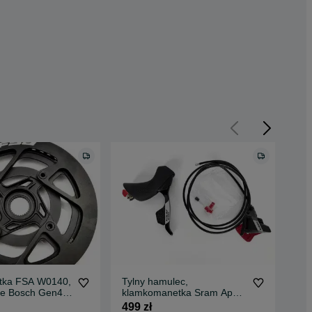
atka FSA W0140,
Tylny hamulec,
Kl
ke Bosch Gen4,
klamkomanetka Sram Apex
10
 (789)
AXS, nowy, FV23% (633)
now
499 zł
750