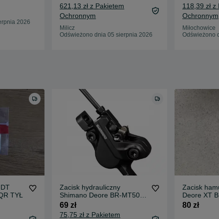
621,13 zł z Pakietem
118,39 zł z
Ochronnym
Ochronnym
erpnia 2026
Milicz
Miłochowice
Odświeżono dnia 05 sierpnia 2026
Odświeżono d
 DT
Zacisk hydrauliczny
Zacisk ham
 QR TYŁ
Shimano Deore BR-MT500
Deore XT 
klocki B05S, nowy
69 zł
80 zł
75,75 zł z Pakietem