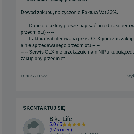
Dowód zakupu, na życzenie Faktura Vat 23%.
-- -- Dane do faktury proszę napisać przed zakupem
przedmiotu) -- --
-- -- Faktura Vat oferowana przez OLX podczas zaku
a nie sprzedawanego przedmiotu.-- --
-- -- Serwis OLX nie przekazuje nam NIPu kupującego
zakupiony przedmiot -- --
ID:
1042711577
Wyś
SKONTAKTUJ SIĘ
Bike Life
5.0
/
5
(
975 ocen
)