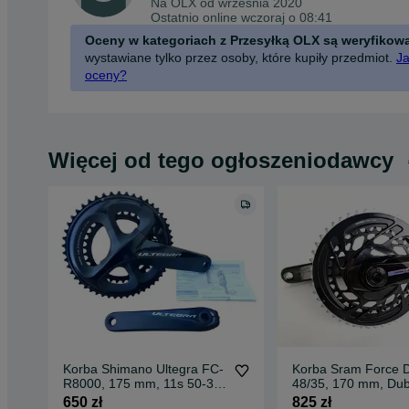
Na OLX od
września 2020
Ostatnio online wczoraj o 08:41
Oceny w kategoriach z Przesyłką OLX są weryfikow
wystawiane tylko przez osoby, które kupiły przedmiot.
Ja
oceny?
Więcej od tego ogłoszeniodawcy
Korba Shimano Ultegra FC-
Korba Sram Force 
R8000, 175 mm, 11s 50-34
48/35, 170 mm, Du
nowa (248)
(691)
650 zł
825 zł