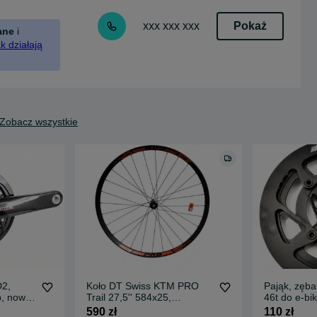
Pokaż
xxx xxx xxx
ane
i
k działają
Zobacz wszystkie
D2,
Koło DT Swiss KTM PRO
Pająk, zęb
b, nowa
Trail 27,5'' 584x25,
46t do e-bi
przednie, nowe (949)
boost, nowa
590 zł
110 zł