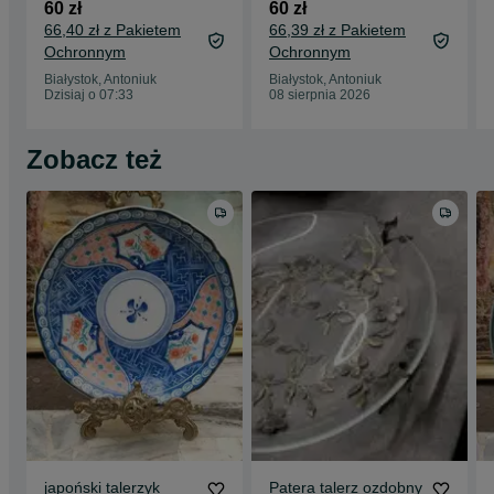
Margaret Dovastone
Weighing the Catch”
60 zł
60 zł
Ustalanie granic
– Margaret Dovaston
66,40 zł z Pakietem
66,39 zł z Pakietem
Ochronnym
Ochronnym
Białystok, Antoniuk
Białystok, Antoniuk
Dzisiaj o 07:33
08 sierpnia 2026
Zobacz też
japoński talerzyk
Patera talerz ozdobny