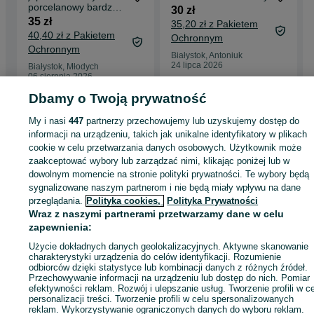
porcelanowy bardzo
30 zł
ozdobny spodek
35 zł
35,20 zł z Pakietem
sygnowany Japonia
40,40 zł z Pakietem
Ochronnym
Ochronnym
Białystok, Antoniuk
24 lipca 2026
Białystok, Młodych
06 sierpnia 2026
Dbamy o Twoją prywatność
My i nasi
447
partnerzy przechowujemy lub uzyskujemy dostęp do
Strona główna
Antyki i Kolekcje
Antyki
Stara ceramika
Talerze
Talerze -
informacji na urządzeniu, takich jak unikalne identyfikatory w plikach
Podlaskie
Talerze - Białystok
Talerze - Antoniuk
cookie w celu przetwarzania danych osobowych. Użytkownik może
zaakceptować wybory lub zarządzać nimi, klikając poniżej lub w
KATEGORIA
dowolnym momencie na stronie polityki prywatności. Te wybory będą
sygnalizowane naszym partnerom i nie będą miały wpływu na dane
przeglądania.
Polityka cookies,
Polityka Prywatności
ID:
1072377723
Wyświetlenia: 
Wraz z naszymi partnerami przetwarzamy dane w celu
zapewnienia:
Użycie dokładnych danych geolokalizacyjnych. Aktywne skanowanie
Kup
charakterystyki urządzenia do celów identyfikacji. Rozumienie
odbiorców dzięki statystyce lub kombinacji danych z różnych źródeł.
Przechowywanie informacji na urządzeniu lub dostęp do nich. Pomiar
efektywności reklam. Rozwój i ulepszanie usług. Tworzenie profili w c
personalizacji treści. Tworzenie profili w celu spersonalizowanych
reklam. Wykorzystywanie ograniczonych danych do wyboru reklam.