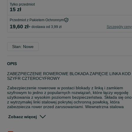
Tylko przedmiot
15 zł
Przedmiot z Pakietem Ochronnym
19,60 zł
+ dostawa od 3,99 zł
Szczegóły ceny
Stan: Nowe
OPIS
ZABEZPIECZENIE ROWEROWE BLOKADA ZAPIĘCIE LINKA KOD
SZYFR CZTEROCYFROWY
Zabezpieczenie rowerowe w postaci blokady z linką i zamkiem
szyfrowym to jedno z popularnych rozwiązań, które łączy wygodę
użytkowania z wysokim poziomem bezpieczeństwa. Składa się ono
z wytrzymałej linki stalowej pokrytej ochronną powłoką, która
zabezpiecza rower przed zarysowaniami. Wewnętrzna stalowa
konstrukcja odporna jest na przecięcia i uszkodzenia mechaniczne
co utrudnia dostęp złodziejom próbującym przeciąć zabezpieczenie
Zobacz więcej
Jednym z kluczowych elementów tego typu blokady jest
czterocyfrowy zamek szyfrowy, który eliminuje konieczność