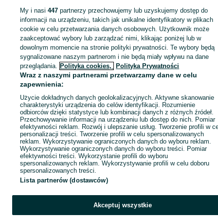
sprzedającym
My i nasi
447
partnerzy przechowujemy lub uzyskujemy dostęp do
informacji na urządzeniu, takich jak unikalne identyfikatory w plikach
cookie w celu przetwarzania danych osobowych. Użytkownik może
Zaloguj się / Załóż konto
zaakceptować wybory lub zarządzać nimi, klikając poniżej lub w
dowolnym momencie na stronie polityki prywatności. Te wybory będą
sygnalizowane naszym partnerom i nie będą miały wpływu na dane
Wyślij wiadomość
Kup
przeglądania.
Polityka cookies,
Polityka Prywatności
Wraz z naszymi partnerami przetwarzamy dane w celu
zapewnienia:
Użycie dokładnych danych geolokalizacyjnych. Aktywne skanowanie
charakterystyki urządzenia do celów identyfikacji. Rozumienie
odbiorców dzięki statystyce lub kombinacji danych z różnych źródeł.
Przechowywanie informacji na urządzeniu lub dostęp do nich. Pomiar
efektywności reklam. Rozwój i ulepszanie usług. Tworzenie profili w c
personalizacji treści. Tworzenie profili w celu spersonalizowanych
reklam. Wykorzystywanie ograniczonych danych do wyboru reklam.
Wykorzystywanie ograniczonych danych do wyboru treści. Pomiar
efektywności treści. Wykorzystanie profili do wyboru
spersonalizowanych reklam. Wykorzystywanie profili w celu doboru
spersonalizowanych treści.
Lista partnerów (dostawców)
Akceptuj wszystkie