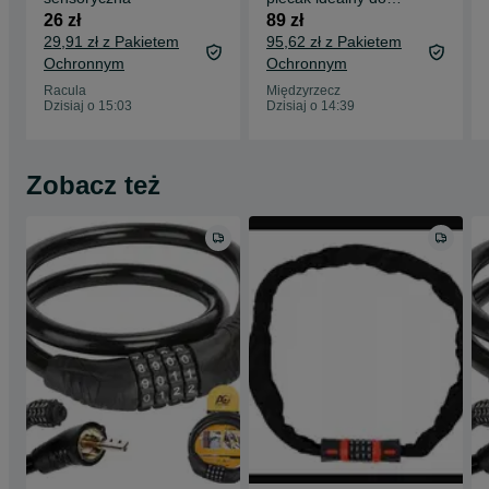
szkoły, pracy i
26 zł
89 zł
podróży.
29,91 zł z Pakietem
95,62 zł z Pakietem
Ochronnym
Ochronnym
Racula
Międzyrzecz
Dzisiaj o 15:03
Dzisiaj o 14:39
Zobacz też