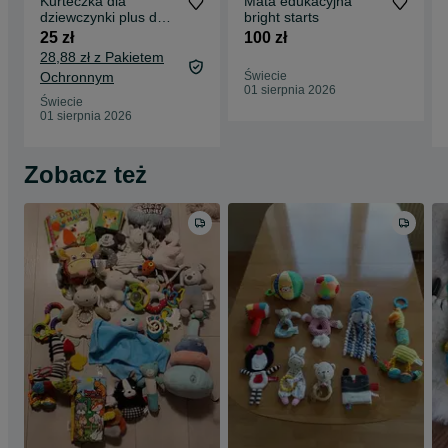
Kurteczka dla
Mata edukacyjna
dziewczynki plus dwie
bright starts
czapeczki
25 zł
100 zł
28,88 zł z Pakietem
Ochronnym
Świecie
01 sierpnia 2026
Świecie
01 sierpnia 2026
Zobacz też