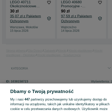
LEGO 40711
LEGO 40680
Okolicznościowe
Promocyjne -
Piknik pary jeżyków
Kwiaciarnia
30 zł
90 zł
35,07 zł z Pakietem
97,59 zł z Pakietem
Ochronnym
Ochronnym
Warszawa, Mokotów
Wąbrzeźno
15 lipca 2026
14 lipca 2026
Strona główna
Dla Dzieci
Zabawki
Klocki
Klocki plastikowe
Klocki
plastikowe - Opolskie
Klocki plastikowe - Szadurczyce
KATEGORIA
ID:
1038158723
Wyświetlenia: 
Dbamy o Twoją prywatność
My i nasi
447
partnerzy przechowujemy lub uzyskujemy dostęp do
Zaloguj się lub załóż konto na OLX, aby skontaktować się z t
informacji na urządzeniu, takich jak unikalne identyfikatory w plikach
sprzedającym
cookie w celu przetwarzania danych osobowych. Użytkownik może