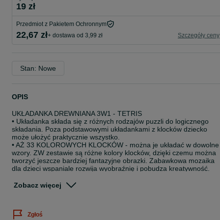
19 zł
Przedmiot z Pakietem Ochronnym
22,67 zł
+ dostawa od 3,99 zł
Szczegóły ceny
Stan: Nowe
OPIS
UKŁADANKA DREWNIANA 3W1 - TETRIS
• Układanka składa się z różnych rodzajów puzzli do logicznego
składania. Poza podstawowymi układankami z klocków dziecko
może ułożyć praktycznie wszystko.
• AŻ 33 KOLOROWYCH KLOCKÓW - można je układać w dowolne
wzory. ZW zestawie są różne kolory klocków, dzięki czemu można
tworzyć jeszcze bardziej fantazyjne obrazki. Zabawkowa mozaika
dla dzieci wspaniale rozwija wyobraźnię i pobudza kreatywność.
Można tu stworzyć niemal każdy wzór – wystarczy tylko chwilkę
pomyśleć i zaplanować ułożenie elementów.
Zobacz więcej
• Gra logiczna kółko i krzyżyk, drewniana podstawa, 9 drewnianych
klocków w kształcie kółek i krzyżyków
• UCZY – zabawa z układanką to świetny sposób na rozwijanie
Zgłoś
zdolności manualnych, zręczności, ćwiczenie koordynacji wzrokow