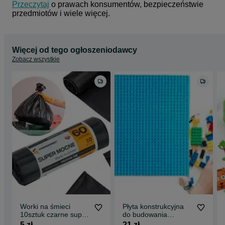
Przeczytaj
 o prawach konsumentów, bezpieczeństwie 
przedmiotów i wiele więcej.
Więcej od tego ogłoszeniodawcy
Zobacz wszystkie
Worki na śmieci
Płyta konstrukcyjna
10sztuk czarne super
do budowania
mocne
klocków DUŻY
5 zł
21 zł