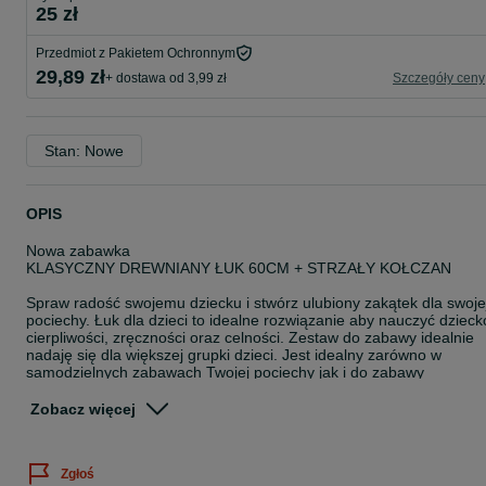
25 zł
Przedmiot z Pakietem Ochronnym
29,89 zł
+ dostawa od 3,99 zł
Szczegóły ceny
Stan: Nowe
OPIS
Nowa zabawka
KLASYCZNY DREWNIANY ŁUK 60CM + STRZAŁY KOŁCZAN
Spraw radość swojemu dziecku i stwórz ulubiony zakątek dla swoje
pociechy. Łuk dla dzieci to idealne rozwiązanie aby nauczyć dzieck
cierpliwości, zręczności oraz celności. Zestaw do zabawy idealnie
nadaję się dla większej grupki dzieci. Jest idealny zarówno w
samodzielnych zabawach Twojej pociechy jak i do zabawy
rodzeństwem, przyjaciółmi. Sprawdzone rozwiązania zapewnią
dzieciom przednią zabawę na wiele sezonów. Łuk z pewnością
Zobacz więcej
zachęci dzieci do aktywnej zabawy, jednocześnie rozwijając
koordynację naszych pociech.
Zgłoś
ZESTAW ZAWIERA