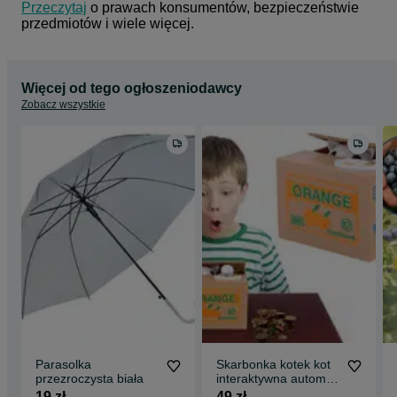
Przeczytaj
 o prawach konsumentów, bezpieczeństwie 
przedmiotów i wiele więcej.
Więcej od tego ogłoszeniodawcy
Zobacz wszystkie
Parasolka
Skarbonka kotek kot
przezroczysta biała
interaktywna automat
miauczy
19 zł
49 zł